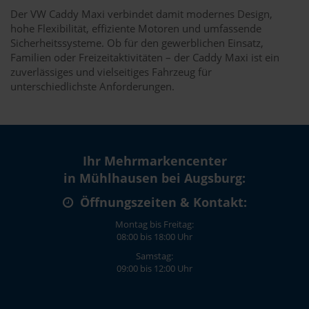
Der VW Caddy Maxi verbindet damit modernes Design,
hohe Flexibilität, effiziente Motoren und umfassende
Sicherheitssysteme. Ob für den gewerblichen Einsatz,
Familien oder Freizeitaktivitäten – der Caddy Maxi ist ein
zuverlässiges und vielseitiges Fahrzeug für
unterschiedlichste Anforderungen.
Ihr Mehrmarkencenter
in Mühlhausen bei Augsburg:
Öffnungszeiten & Kontakt:
Montag bis Freitag:
08:00 bis 18:00 Uhr
Samstag:
09:00 bis 12:00 Uhr