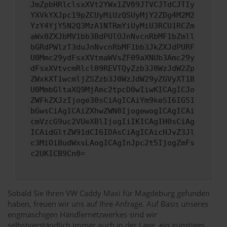
JmZpbHRlclsxXVt2YWx1ZV09JTVCJTdCJTIy
YXVkYXJpc19pZCUyMiUzQSUyMjY2ZDg4M2M2
YzY4YjY5N2Q3MzA1NTRmYiUyMiU3RCU1RCZm
aWx0ZXJbMV1bb3BdPUlOJnNvcnRbMF1bZmll
bGRdPWlzT3duJnNvcnRbMF1bb3JkZXJdPURF
U0Mmc29ydFsxXVtmaWVsZF09aXNUb3Amc29y
dFsxXVtvcmRlcl09REVTQyZzb3J0WzJdW2Zp
ZWxkXT1wcmljZSZzb3J0WzJdW29yZGVyXT1B
U0MmbGltaXQ9MjAmc2tpcD0wIiwKICAgICJo
ZWFkZXJzIjoge30sCiAgICAiYm9keSI6IG51
bGwsCiAgICAiZXhwZWN0IjogewogICAgICAi
cmVzcG9uc2VUeXBlIjogIiIKICAgIH0sCiAg
ICAidGltZW91dCI6IDAsCiAgICAicHJvZ3Jl
c3MiOiBudWxsLAogICAgInJpc2t5IjogZmFs
c2UKICB9Cn0=
Sobald Sie Ihren VW Caddy Maxi für Magdeburg gefunden
haben, freuen wir uns auf Ihre Anfrage. Auf Basis unseres
engmaschigen Händlernetzwerkes sind wir
selbstverständlich immer auch in der Lage, ein günstiges