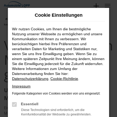
Zum
Hauptinhalt
Cookie Einstellungen
springen
Startseite
Magdeburg
VW
VW Caddy Maxi in Magdeburg günstig
kaufen
Wir nutzen Cookies, um Ihnen die bestmögliche
Nutzung unserer Webseite zu ermöglichen und unsere
VW Caddy Maxi in
Kommunikation mit Ihnen zu verbessern. Wir
berücksichtigen hierbei Ihre Präferenzen und
verarbeiten Daten für Marketing und Statistiken nur,
Magdeburg
wenn Sie uns Ihre Einwilligung geben. Wenn Sie zu
einem späteren Zeitpunkt Ihre Meinung ändern, können
Sie die Einwilligung jederzeit für die Zukunft widerrufen.
günstig kaufen
Weitere Informationen zum Umfang der
Datenverarbeitung finden Sie hier:
Datenschutzerklärung
,
Cookie-Richtlinie
.
Impressum
Unterwegs in Ihrem neuen VW Caddy
Folgende Kategorien von Cookies werden von uns eingesetzt:
Maxi in Magdeburg
Essentiell
Ein VW Caddy Maxi ist bestens für Fahrten in und um
Diese Technologien sind erforderlich, um die
Magdeburg geeignet. Das Fahrzeug hat sich im Alltag
Kernfunktionalität der Webseite zu gewährleisten.