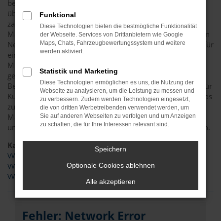
bewährt und zudem in verschiedenen Vergleichstests
überzeugt. Wir von Automobile Lopp bieten in Magdeburg
Funktional
zahlreiche Möglichkeiten, um an Ihren neuen VW Caddy
Diese Technologien bieten die bestmögliche Funktionalität
Maxi zu kommen. Sie haben dabei die Wahl, ob Sie in einen
der Webseite. Services von Drittanbietern wie Google
Neuwagen oder eine Tageszulassung einsteigen bzw. sich für
Maps, Chats, Fahrzeugbewertungssystem und weitere
werden aktiviert.
einen Jahreswagen oder Gebrauchtwagen entscheiden. Als
Mitglied im Bundesverband unabhängiger Kfz-Händler
Statistik und Marketing
gewährleisten wir eine rundum kompetente und seriöse
Diese Technologien ermöglichen es uns, die Nutzung der
Beratung. Darüber hinaus sind wir als Kfz-Meisterbetrieb für
Webseite zu analysieren, um die Leistung zu messen und
Kunden aus Magdeburg tätig und haben seit 1990 mit Autos
zu verbessern. Zudem werden Technologien eingesetzt,
zu tun. Gerne können Sie Ihren VW Caddy Maxi in
die von dritten Werbetreibenden verwendet werden, um
Magdeburg individuell zusammenstellen oder in unserem
Sie auf anderen Webseiten zu verfolgen und um Anzeigen
zu schalten, die für Ihre Interessen relevant sind.
umfangreichen Angebot an vorhanden Fahrzeugen stöbern.
Kategorie
Speichern
VW Caddy Maxi Gebrauchtwagen Magdeburg
Optionale Cookies ablehnen
VW Caddy Maxi Neuwagen Magdeburg
VW Caddy Maxi Tageszulassung Magdeburg
Alle akzeptieren
Fehler: Network Error