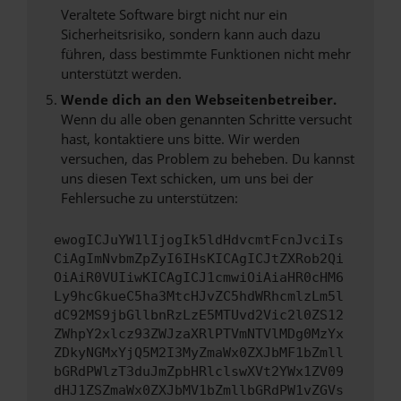
Veraltete Software birgt nicht nur ein
Sicherheitsrisiko, sondern kann auch dazu
führen, dass bestimmte Funktionen nicht mehr
unterstützt werden.
Wende dich an den Webseitenbetreiber.
Wenn du alle oben genannten Schritte versucht
hast, kontaktiere uns bitte. Wir werden
versuchen, das Problem zu beheben. Du kannst
uns diesen Text schicken, um uns bei der
Fehlersuche zu unterstützen:
ewogICJuYW1lIjogIk5ldHdvcmtFcnJvciIs
CiAgImNvbmZpZyI6IHsKICAgICJtZXRob2Qi
OiAiR0VUIiwKICAgICJ1cmwiOiAiaHR0cHM6
Ly9hcGkueC5ha3MtcHJvZC5hdWRhcmlzLm5l
dC92MS9jbGllbnRzLzE5MTUvd2Vic2l0ZS12
ZWhpY2xlcz93ZWJzaXRlPTVmNTVlMDg0MzYx
ZDkyNGMxYjQ5M2I3MyZmaWx0ZXJbMF1bZmll
bGRdPWlzT3duJmZpbHRlclswXVt2YWx1ZV09
dHJ1ZSZmaWx0ZXJbMV1bZmllbGRdPW1vZGVs