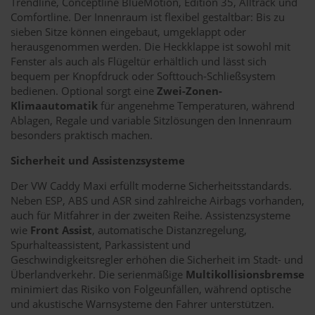
Trendline, Conceptline BlueMotion, Edition 35, Alltrack und
Comfortline. Der Innenraum ist flexibel gestaltbar: Bis zu
sieben Sitze können eingebaut, umgeklappt oder
herausgenommen werden. Die Heckklappe ist sowohl mit
Fenster als auch als Flügeltür erhältlich und lässt sich
bequem per Knopfdruck oder Softtouch-Schließsystem
bedienen. Optional sorgt eine
Zwei-Zonen-
Klimaautomatik
für angenehme Temperaturen, während
Ablagen, Regale und variable Sitzlösungen den Innenraum
besonders praktisch machen.
Sicherheit und Assistenzsysteme
Der VW Caddy Maxi erfüllt moderne Sicherheitsstandards.
Neben ESP, ABS und ASR sind zahlreiche Airbags vorhanden,
auch für Mitfahrer in der zweiten Reihe. Assistenzsysteme
wie
Front Assist
, automatische Distanzregelung,
Spurhalteassistent, Parkassistent und
Geschwindigkeitsregler erhöhen die Sicherheit im Stadt- und
Überlandverkehr. Die serienmäßige
Multikollisionsbremse
minimiert das Risiko von Folgeunfällen, während optische
und akustische Warnsysteme den Fahrer unterstützen.