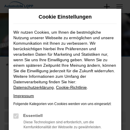
Zum
Hauptinhalt
Unsere Neu- und Gebrauchtwagen
Cookie Einstellungen
springen
Finden Sie Ihren Nächsten
Wir nutzen Cookies, um Ihnen die bestmögliche
Nutzung unserer Webseite zu ermöglichen und unsere
Kommunikation mit Ihnen zu verbessern. Wir
berücksichtigen hierbei Ihre Präferenzen und
verarbeiten Daten für Marketing und Statistiken nur,
wenn Sie uns Ihre Einwilligung geben. Wenn Sie zu
Startseite
Fahrzeugangebote
Fahrzeugsuche
einem späteren Zeitpunkt Ihre Meinung ändern, können
Sie die Einwilligung jederzeit für die Zukunft widerrufen.
Weitere Informationen zum Umfang der
Datenverarbeitung finden Sie hier:
Fahrzeug-Showroom
Datenschutzerklärung
,
Cookie-Richtlinie
.
Impressum
Folgende Kategorien von Cookies werden von uns eingesetzt:
Essentiell
Diese Technologien sind erforderlich, um die
Kernfunktionalität der Webseite zu gewährleisten.