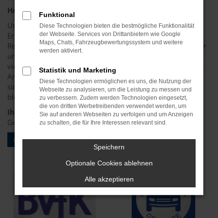
Herzlich willkommen!
Funktional
Unsere alltäglichen Prioritäten heißen nicht Umsatz und
Diese Technologien bieten die bestmögliche Funktionalität
Ertrag, sondern Menschlichkeit und Harmonie sowie
der Webseite. Services von Drittanbietern wie Google
Maps, Chats, Fahrzeugbewertungssystem und weitere
Respekt und Transparenz. Grundlage für das Erreichen aller
werden aktiviert.
unserer Ziele ist das Team, die Freude an der Arbeit und
viele positiven Rückmeldungen unserer Kunden sind unser
Statistik und Marketing
Antrieb. Wenn wir in diesen Punkten dauerhaft erstklassig
Diese Technologien ermöglichen es uns, die Nutzung der
sind, dann werden wir auch wirtschaftlich erfolgreich
Webseite zu analysieren, um die Leistung zu messen und
bleiben.
zu verbessern. Zudem werden Technologien eingesetzt,
die von dritten Werbetreibenden verwendet werden, um
Ihr Robert Lopp
Sie auf anderen Webseiten zu verfolgen und um Anzeigen
Geschäftsführer Automobile Lopp
zu schalten, die für Ihre Interessen relevant sind.
UNSERE ANSPRECHPARTNER
Speichern
Verbandsmitglied:
Meisterbetrieb
:
Optionale Cookies ablehnen
Alle akzeptieren