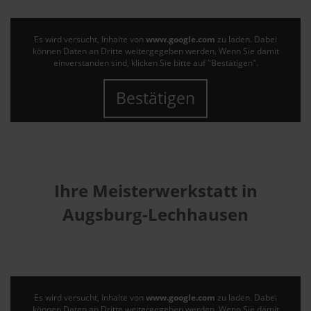
Es wird versucht, Inhalte von
www.google.com
zu laden. Dabei
können Daten an Dritte weitergegeben werden. Wenn Sie damit
einverstanden sind, klicken Sie bitte auf "Bestätigen".
Bestätigen
Ihre Meisterwerkstatt in
Augsburg-Lechhausen
Es wird versucht, Inhalte von
www.google.com
zu laden. Dabei
können Daten an Dritte weitergegeben werden. Wenn Sie damit