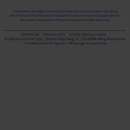
1
UVP bedeutet: Ehemalige unverbindliche Preisempfehlung des Herstellers (Neupreis).
Der errechnete Preisvorteil sowie die angegebene Ersparnis errechnet sich gegenüber der
ehemaligen unverbindlichen Preisempfehlung des Herstellers (Neupreis).
IMPRESSUM
DATENSCHUTZ
COOKIE EINSTELLUNGEN
© 2026 Automobile Lopp | Rechter Kreuthweg 14 | DE-86444 Affing-Mühlhausen
| info@automobile-lopp.de |
Webdesign by audaris.de