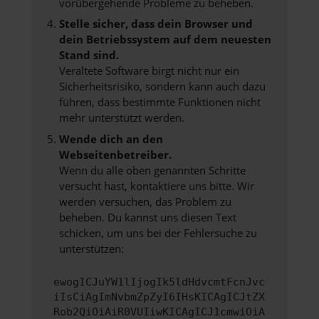
vorübergehende Probleme zu beheben.
Stelle sicher, dass dein Browser und
dein Betriebssystem auf dem neuesten
Stand sind.
Veraltete Software birgt nicht nur ein
Sicherheitsrisiko, sondern kann auch dazu
führen, dass bestimmte Funktionen nicht
mehr unterstützt werden.
Wende dich an den
Webseitenbetreiber.
Wenn du alle oben genannten Schritte
versucht hast, kontaktiere uns bitte. Wir
werden versuchen, das Problem zu
beheben. Du kannst uns diesen Text
schicken, um uns bei der Fehlersuche zu
unterstützen:
ewogICJuYW1lIjogIk5ldHdvcmtFcnJvc
iIsCiAgImNvbmZpZyI6IHsKICAgICJtZX
Rob2QiOiAiR0VUIiwKICAgICJ1cmwiOiA