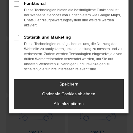
Funktional
Diese Technologien bieten die bestmögliche Funktionalität
der Webseite. Services von Drittanbietern wie Google Maps,
VW Caddy
VW Caddy Maxi
Chats, Fahrzeugbewertungssystem und weitere werden
kurzer Radstand
langer Radstand
aktiviert.
Statistik und Marketing
Diese Technologien ermöglichen es uns, die Nutzung der
Webseite zu analysieren, um die Leistung zu messen und zu
verbessern. Zudem werden Technologien eingesetzt, die von
dritten Werbetreibenden verwendet werden, um Sie auf
anderen Webseiten zu verfolgen und um Anzeigen zu
schalten, die für Ihre Interessen relevant sind.
VW T6.1
VW T6.1
kurzer Radstand
langer Radstand
Speichern
Optionale Cookies ablehnen
Alle akzeptieren
VW T7
VW T7