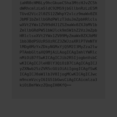
iaHR0cHM6Ly9hcGkueC5ha3MtcHJvZC5h
dWRhcmlzLm5ldC92MS9jbGllbnRzLzE5M
TUvd2Vic2l0ZS12ZWhpY2xlcz9maWx0ZX
JbMF1bZmllbGRdPWlzT3duJmZpbHRlcls
wXVt2YWx1ZV09dHJ1ZSZmaWx0ZXJbMV1b
ZmllbGRdPW51bWJlck9mSW1hZ2VzJmZpb
HRlclsxXVt2YWx1ZV09MyZmaWx0ZXJbMV
1bb3BdPSUzRSUzRCZ3ZWJzaXRlPTVmNTV
lMDg0MzYxZDkyNGMxYjQ5M2I3MyZza2lw
PTAmbGltaXQ9MjAiLAogICAgImhlYWRlc
nMiOiB7fSwKICAgICJib2R5IjogbnVsbC
wKICAgICJleHBlY3QiOiB7CiAgICAgICJ
yZXNwb25zZVR5cGUiOiAiIgogICAgfSwK
ICAgICJ0aW1lb3V0IjogMCwKICAgICJwc
m9ncmVzcyI6IG51bGwsCiAgICAicmlza3
kiOiBmYWxzZQogIH0KfQ==