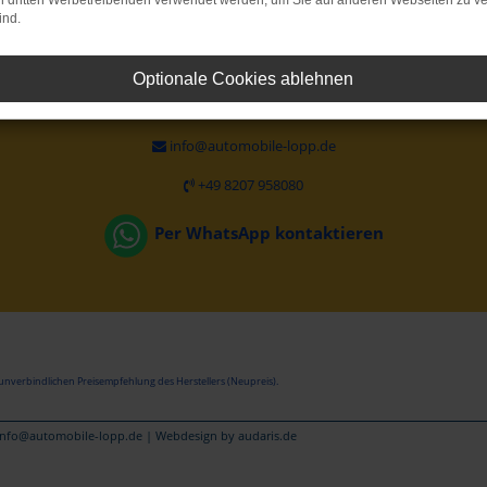
on dritten Werbetreibenden verwendet werden, um Sie auf anderen Webseiten zu ve
Lieferwagen24
ind.
ist ein Geschäftsbereich von
AUTOMOBILE LOPP
Optionale Cookies ablehnen
Rechter Kreuthweg 14
DE-86444 Affing
info@automobile-lopp.de
+49 8207 958080
Per WhatsApp kontaktieren
unverbindlichen Preisempfehlung des Herstellers (Neupreis).
 info@automobile-lopp.de |
Webdesign by audaris.de