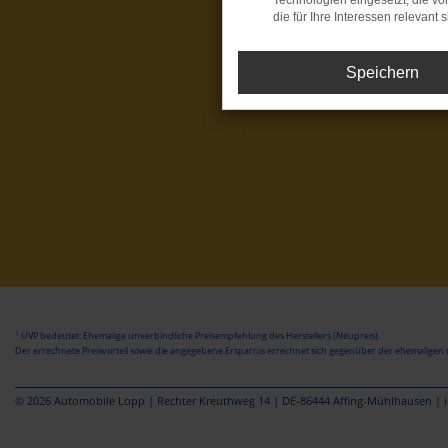
Technologien eingesetzt, die v
die für Ihre Interessen relevant s
Speichern
1
UVP bedeutet: Ehemalige unverbindliche Preisempfehlung des Herstellers (Neupreis).
Der errechnete Preisvorteil sowie die angegebene Ersparnis errechnet sich gegenüber der ehemaligen 
© 2026 Automobile Lopp | Rechter Kreuthweg 14 | DE-86444 Affing-Mühlhausen |