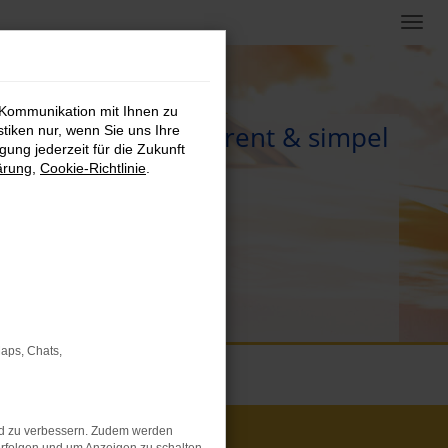
 Kommunikation mit Ihnen zu
4
Neutral, transparent & simpel
stiken nur, wenn Sie uns Ihre
ung jederzeit für die Zukunft
ärung
,
Cookie-Richtlinie
.
Maps, Chats,
nd zu verbessern. Zudem werden