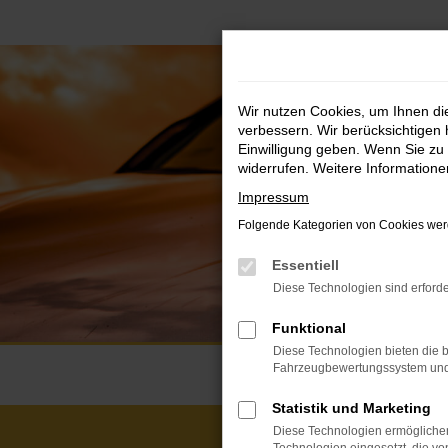
Zum
Hauptinhalt
springen
Wir nutzen Cookies, um Ihnen d
verbessern. Wir berücksichtigen 
Einwilligung geben. Wenn Sie zu 
widerrufen. Weitere Information
Impressum
Folgende Kategorien von Cookies werd
Essentiell
Diese Technologien sind erforde
Funktional
Diese Technologien bieten die b
Fahrzeugbewertungssystem und w
Statistik und Marketing
Diese Technologien ermöglichen