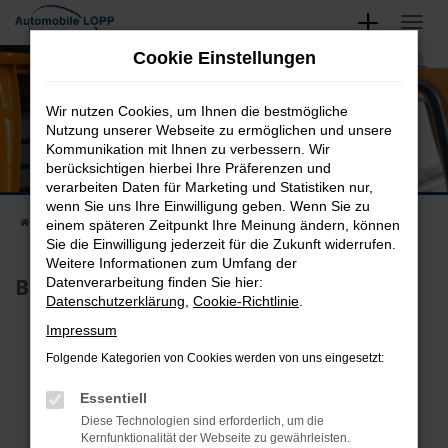
Zum
Hauptinhalt
Ansprechpartner
Cookie Einstellungen
springen
Kontaktieren Sie uns
Wir nutzen Cookies, um Ihnen die bestmögliche
Nutzung unserer Webseite zu ermöglichen und unsere
Kommunikation mit Ihnen zu verbessern. Wir
berücksichtigen hierbei Ihre Präferenzen und
verarbeiten Daten für Marketing und Statistiken nur,
wenn Sie uns Ihre Einwilligung geben. Wenn Sie zu
Startseite
Unternehmen
Ansprechpartner
einem späteren Zeitpunkt Ihre Meinung ändern, können
Sie die Einwilligung jederzeit für die Zukunft widerrufen.
Weitere Informationen zum Umfang der
Beratung und Verkauf
Datenverarbeitung finden Sie hier:
Datenschutzerklärung
,
Cookie-Richtlinie
.
Impressum
Folgende Kategorien von Cookies werden von uns eingesetzt:
Essentiell
Diese Technologien sind erforderlich, um die
Kernfunktionalität der Webseite zu gewährleisten.