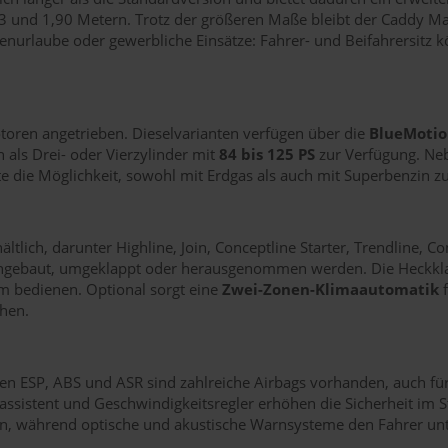
83 und 1,90 Metern. Trotz der größeren Maße bleibt der Caddy Ma
enurlaube oder gewerbliche Einsätze: Fahrer- und Beifahrersitz k
toren angetrieben. Dieselvarianten verfügen über die
BlueMotio
n als Drei- oder Vierzylinder mit
84 bis 125 PS
zur Verfügung. Neb
ante die Möglichkeit, sowohl mit Erdgas als auch mit Superbenzin 
tlich, darunter Highline, Join, Conceptline Starter, Trendline, C
 eingebaut, umgeklappt oder herausgenommen werden. Die Heckklapp
m bedienen. Optional sorgt eine
Zwei-Zonen-Klimaautomatik
f
hen.
n ESP, ABS und ASR sind zahlreiche Airbags vorhanden, auch für
kassistent und Geschwindigkeitsregler erhöhen die Sicherheit im
en, während optische und akustische Warnsysteme den Fahrer unt