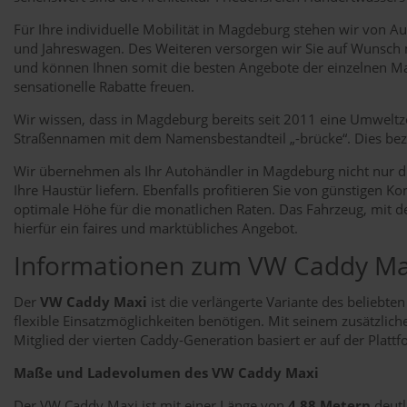
Für Ihre individuelle Mobilität in Magdeburg stehen wir von
und Jahreswagen. Des Weiteren versorgen wir Sie auf Wunsch m
und können Ihnen somit die besten Angebote der einzelnen Mar
sensationelle Rabatte freuen.
Wir wissen, dass in Magdeburg bereits seit 2011 eine Umweltzone
Straßennamen mit dem Namensbestandteil „-brücke“. Dies bezieh
Wir übernehmen als Ihr Autohändler in Magdeburg nicht nur die
Ihre Haustür liefern. Ebenfalls profitieren Sie von günstigen
optimale Höhe für die monatlichen Raten. Das Fahrzeug, mit d
hierfür ein faires und marktübliches Angebot.
Informationen zum VW Caddy Ma
Der
VW Caddy Maxi
ist die verlängerte Variante des belieb
flexible Einsatzmöglichkeiten benötigen. Mit seinem zusätzlich
Mitglied der vierten Caddy-Generation basiert er auf der Plat
Maße und Ladevolumen des VW Caddy Maxi
Der VW Caddy Maxi ist mit einer Länge von
4,88 Metern
deutl