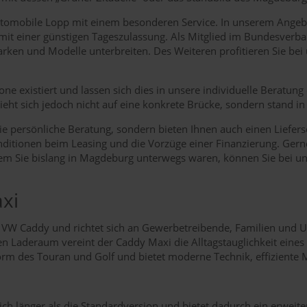
 Automobile Lopp mit einem besonderen Service. In unserem Ange
it einer günstigen Tageszulassung. Als Mitglied im Bundesverban
ken und Modelle unterbreiten. Des Weiteren profitieren Sie bei 
 existiert und lassen sich dies in unsere individuelle Beratung ei
t sich jedoch nicht auf eine konkrete Brücke, sondern stand in 
 persönliche Beratung, sondern bieten Ihnen auch einen Lieferser
 Konditionen beim Leasing und die Vorzüge einer Finanzierung. Ge
em Sie bislang in Magdeburg unterwegs waren, können Sie bei un
xi
ten VW Caddy und richtet sich an Gewerbetreibende, Familien un
en Laderaum vereint der Caddy Maxi die Alltagstauglichkeit eines 
tform des Touran und Golf und bietet moderne Technik, effiziente
ich länger als die Standardversion und bietet dadurch ein erwei