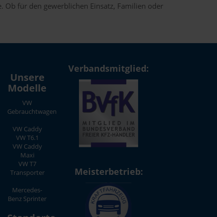
. Ob für den gewerblichen Einsatz, Familien oder
Verbandsmitglied:
Unsere
Modelle
VW
Gebrauchtwagen
VW Caddy
VW T6.1
VW Caddy
Maxi
VW T7
Meisterbetrieb:
Transporter
Mercedes-
Benz Sprinter