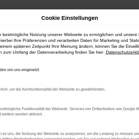
Cookie Einstellungen
 in Magdeburg günstig kaufen
ie bestmögliche Nutzung unserer Webseite zu ermöglichen und unsere
braucht in Magdebu
hierbei Ihre Präferenzen und verarbeiten Daten für Marketing und Stati
einem späteren Zeitpunkt Ihre Meinung ändern, können Sie die Einwillig
en zum Umfang der Datenverarbeitung finden Sie hier:
Datenschutzerkl
günstig in Magdeburg kaufen
en von uns eingesetzt:
, um in Magdeburg unterwegs zu sein. Dank der herausragenden Q
 freier Kfz-Händler stellen wir eine unabhängige Beratung sicher.
rlich, um die Kernfunktionalität der Webseite zu gewährleisten.
ler VW Caddy Maxi Gebrauchtwagen für Magdeburg selber durchfü
. Des Weiteren bieten wir eine enorme Auswahl an Fahrzeugen v
estmögliche Funktionalität der Webseite. Services von Drittanbietern wie Google 
eitere werden aktiviert.
r: Network Error
 es uns, die Nutzung der Webseite zu analysieren, um die Leistung zu messen u
n ist ein Fehler aufgetreten.