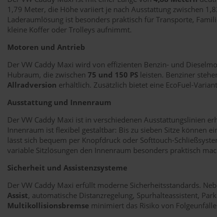
1,79 Meter, die Höhe variiert je nach Ausstattung zwischen 1,
Laderaumlösung ist besonders praktisch für Transporte, Famili
kleine Koffer oder Trolleys aufnimmt.
Motoren und Antrieb
Der VW Caddy Maxi wird von effizienten Benzin- und Dieselmo
Hubraum, die zwischen
75 und 150 PS
leisten. Benziner stehe
Allradversion
erhältlich. Zusätzlich bietet eine EcoFuel-Vari
Ausstattung und Innenraum
Der VW Caddy Maxi ist in verschiedenen Ausstattungslinien erhäl
Innenraum ist flexibel gestaltbar: Bis zu sieben Sitze können
lässt sich bequem per Knopfdruck oder Softtouch-Schließsyste
variable Sitzlösungen den Innenraum besonders praktisch mac
Sicherheit und Assistenzsysteme
Der VW Caddy Maxi erfüllt moderne Sicherheitsstandards. Nebe
Assist
, automatische Distanzregelung, Spurhalteassistent, Par
Multikollisionsbremse
minimiert das Risiko von Folgeunfäll