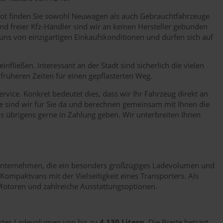
bot finden Sie sowohl Neuwagen als auch Gebrauchtfahrzeuge
d freier Kfz-Händler sind wir an keinen Hersteller gebunden
uns von einzigartigen Einkaufskonditionen und dürfen sich auf
nfließen. Interessant an der Stadt sind sicherlich die vielen
früheren Zeiten für einen gepflasterten Weg.
vice. Konkret bedeutet dies, dass wir Ihr Fahrzeug direkt an
rne sind wir für Sie da und berechnen gemeinsam mit Ihnen die
s übrigens gerne in Zahlung geben. Wir unterbreiten Ihnen
d Unternehmen, die ein besonders großzügiges Ladevolumen und
Kompaktvans mit der Vielseitigkeit eines Transporters. Als
 Motoren und zahlreiche Ausstattungsoptionen.
tertes Ladevolumen von bis zu
4.130 Litern
. Die Breite beträgt