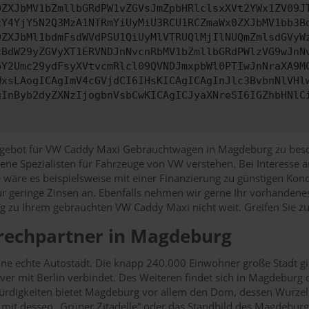
0ZXJbMV1bZmllbGRdPW1vZGVsJmZpbHRlclsxXVt2YWx1ZV09J
zY4YjY5N2Q3MzA1NTRmYiUyMiU3RCU1RCZmaWx0ZXJbMV1bb3B
0ZXJbMl1bdmFsdWVdPSU1QiUyMlVTRUQlMjIlNUQmZmlsdGVyW
zBdW29yZGVyXT1ERVNDJnNvcnRbMV1bZmllbGRdPWlzVG9wJnN
pY2Umc29ydFsyXVtvcmRlcl09QVNDJmxpbWl0PTIwJnNraXA9M
WxsLAogICAgImV4cGVjdCI6IHsKICAgICAgInJlc3BvbnNlVHl
gInByb2dyZXNzIjogbnVsbCwKICAgICJyaXNreSI6IGZhbHNlC
Angebot für VW Caddy Maxi Gebrauchtwagen in Magdeburg zu besch
ne Spezialisten für Fahrzeuge von VW verstehen. Bei Interesse 
e wäre es beispielsweise mit einer Finanzierung zu günstigen Kon
r geringe Zinsen an. Ebenfalls nehmen wir gerne Ihr vorhandene
g zu Ihrem gebrauchten VW Caddy Maxi nicht weit. Greifen Sie zu
prechpartner in Magdeburg
ne echte Autostadt. Die knapp 240.000 Einwohner große Stadt gil
er mit Berlin verbindet. Des Weiteren findet sich in Magdeburg
rdigkeiten bietet Magdeburg vor allem den Dom, dessen Wurzeln 
 mit dessen „Grüner Zitadelle“ oder das Standbild des Magdeburg