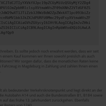
TVCJTdCJTIyYXVkYXJpc19pZCUyMiUzQSUyMjY2ZDg4
dPUlOJmZpbHRlclsyXVtmaWVsZF09dXNhZ2VTdGF0ZS
zJdW29wXT1JTiZzb3J0WzBdW2ZpZWxkXT1pc093biZz
vcnRbMV1bb3JkZXJdPURFU0Mmc29ydFsyXVtmaWVsZF
CIsCiAgICAiaGVhZGVycyI6IHt9LAogICAgImJvZHki
wZSI6ICIiCiAgICB9LAogICAgInRpbWVvdXQiOiAwLA
iAgfQp9
reiben. Es sollte jedoch noch erwähnt werden, dass wir seit
an einem Kauf kommen wir Ihnen sowohl preislich als auch
ditionen? Wir sorgen dafür, dass die monatlichen Raten keine
s Fahrzeug in Magdeburg in Zahlung und zahlen Ihnen einen
.
t als bedeutender Verkehrsknotenpunkt und liegt direkt an der
 die Autobahn A14 und auch die Bundesstraßen B1, B184 sowie
auf das frühe 13. Jahrhundert zurückgehen. Ebenfalls
er Reiters von 1240.