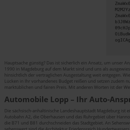
ZmaWx
M2M2Y
ZmaWx
b3J0W
09cHJ
OiBud
ogICA
Hauptsache günstig? Das ist sicherlich ein Ansatz, um unser 
1990 in Magdeburg auf dem Markt sind und uns als ausgewiese
hinsichtlich der vertraglichen Ausgestaltung weit entgegen. Wi
Lücken in Ihr vorhandenes Budget reißen und setzen zudem nu
marktüblichen und fairen Preis. Mit anderen Worten ist der We
Automobile Lopp – Ihr Auto-Ans
Die sächsisch-anhaltinische Landeshauptstadt Magdeburg ist ei
Autobahn A2, die Oberhausen und das Ruhrgebiet über Hannov
die B71 und B81 durchschneiden das Stadtgebiet. An Sehenswü
sehenswert sind die Architektur Friedensreich Hundertwassers