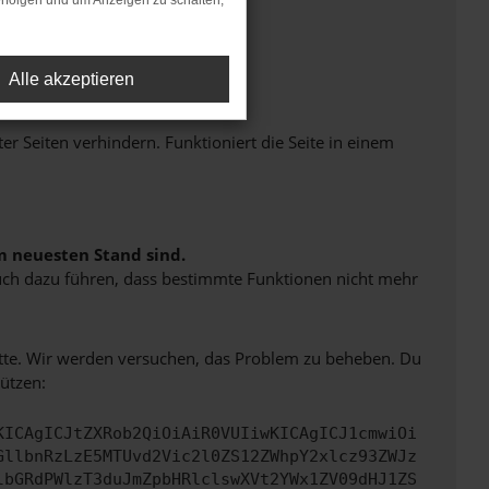
rfolgen und um Anzeigen zu schalten,
Alle akzeptieren
Seiten verhindern. Funktioniert die Seite in einem
m neuesten Stand sind.
 auch dazu führen, dass bestimmte Funktionen nicht mehr
bitte. Wir werden versuchen, das Problem zu beheben. Du
ützen:
KICAgICJtZXRob2QiOiAiR0VUIiwKICAgICJ1cmwiOi
GllbnRzLzE5MTUvd2Vic2l0ZS12ZWhpY2xlcz93ZWJz
lbGRdPWlzT3duJmZpbHRlclswXVt2YWx1ZV09dHJ1ZS