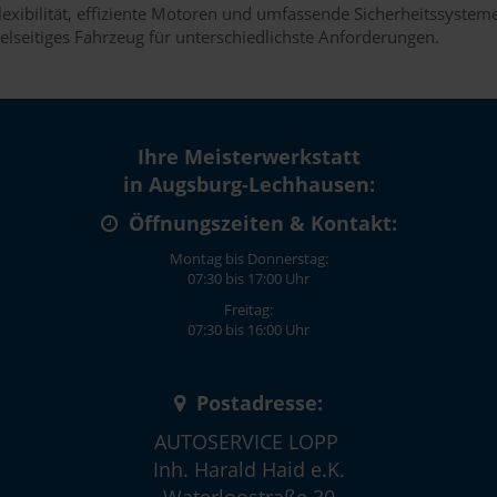
ibilität, effiziente Motoren und umfassende Sicherheitssysteme
vielseitiges Fahrzeug für unterschiedlichste Anforderungen.
Ihre Meisterwerkstatt
in Augsburg-Lechhausen:
Öffnungszeiten & Kontakt:
Montag bis Donnerstag:
07:30 bis 17:00 Uhr
Freitag:
07:30 bis 16:00 Uhr
Postadresse:
AUTOSERVICE LOPP
Inh. Harald Haid e.K.
Waterloostraße 30