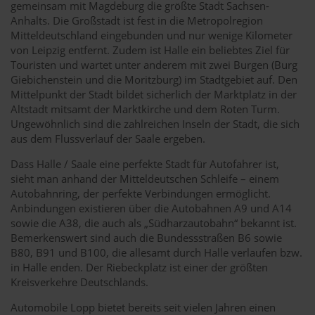
gemeinsam mit Magdeburg die größte Stadt Sachsen-
Anhalts. Die Großstadt ist fest in die Metropolregion
Mitteldeutschland eingebunden und nur wenige Kilometer
von Leipzig entfernt. Zudem ist Halle ein beliebtes Ziel für
Touristen und wartet unter anderem mit zwei Burgen (Burg
Giebichenstein und die Moritzburg) im Stadtgebiet auf. Den
Mittelpunkt der Stadt bildet sicherlich der Marktplatz in der
Altstadt mitsamt der Marktkirche und dem Roten Turm.
Ungewöhnlich sind die zahlreichen Inseln der Stadt, die sich
aus dem Flussverlauf der Saale ergeben.
Dass Halle / Saale eine perfekte Stadt für Autofahrer ist,
sieht man anhand der Mitteldeutschen Schleife – einem
Autobahnring, der perfekte Verbindungen ermöglicht.
Anbindungen existieren über die Autobahnen A9 und A14
sowie die A38, die auch als „Südharzautobahn“ bekannt ist.
Bemerkenswert sind auch die Bundessstraßen B6 sowie
B80, B91 und B100, die allesamt durch Halle verlaufen bzw.
in Halle enden. Der Riebeckplatz ist einer der größten
Kreisverkehre Deutschlands.
Automobile Lopp bietet bereits seit vielen Jahren einen