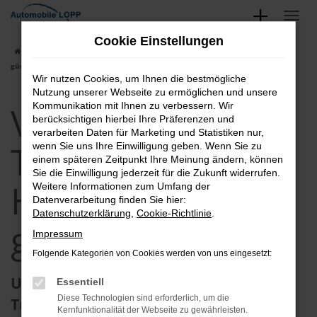
Zum
Hauptinhalt
Cookie Einstellungen
springen
Startseite
Halle (Saale)
VW
VW T7 Transporter in Halle (Saale)
günstig kaufen
Wir nutzen Cookies, um Ihnen die bestmögliche
Nutzung unserer Webseite zu ermöglichen und unsere
VW T7
Kommunikation mit Ihnen zu verbessern. Wir
berücksichtigen hierbei Ihre Präferenzen und
verarbeiten Daten für Marketing und Statistiken nur,
Transporter in
wenn Sie uns Ihre Einwilligung geben. Wenn Sie zu
einem späteren Zeitpunkt Ihre Meinung ändern, können
Sie die Einwilligung jederzeit für die Zukunft widerrufen.
Halle (Saale)
Weitere Informationen zum Umfang der
Datenverarbeitung finden Sie hier:
Datenschutzerklärung
,
Cookie-Richtlinie
.
günstig kaufen
Impressum
Folgende Kategorien von Cookies werden von uns eingesetzt:
Unterwegs in Ihrem neuen VW T7
Essentiell
Diese Technologien sind erforderlich, um die
Transporter in Halle (Saale)
Kernfunktionalität der Webseite zu gewährleisten.