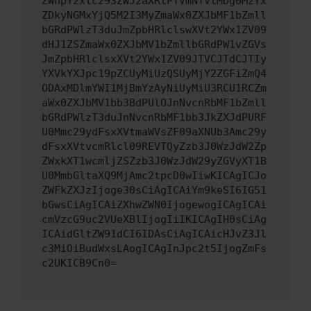
ZWhpY2xlcz93ZWJzaXRlPTVmNTVlMDg0MzYx
ZDkyNGMxYjQ5M2I3MyZmaWx0ZXJbMF1bZmll
bGRdPWlzT3duJmZpbHRlclswXVt2YWx1ZV09
dHJ1ZSZmaWx0ZXJbMV1bZmllbGRdPW1vZGVs
JmZpbHRlclsxXVt2YWx1ZV09JTVCJTdCJTIy
YXVkYXJpc19pZCUyMiUzQSUyMjY2ZGFiZmQ4
ODAxMDlmYWI1MjBmYzAyNiUyMiU3RCU1RCZm
aWx0ZXJbMV1bb3BdPUlOJnNvcnRbMF1bZmll
bGRdPWlzT3duJnNvcnRbMF1bb3JkZXJdPURF
U0Mmc29ydFsxXVtmaWVsZF09aXNUb3Amc29y
dFsxXVtvcmRlcl09REVTQyZzb3J0WzJdW2Zp
ZWxkXT1wcmljZSZzb3J0WzJdW29yZGVyXT1B
U0MmbGltaXQ9MjAmc2tpcD0wIiwKICAgICJo
ZWFkZXJzIjoge30sCiAgICAiYm9keSI6IG51
bGwsCiAgICAiZXhwZWN0IjogewogICAgICAi
cmVzcG9uc2VUeXBlIjogIiIKICAgIH0sCiAg
ICAidGltZW91dCI6IDAsCiAgICAicHJvZ3Jl
c3MiOiBudWxsLAogICAgInJpc2t5IjogZmFs
c2UKICB9Cn0=