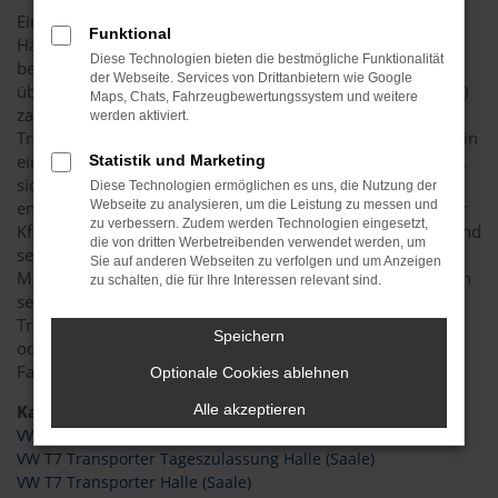
Ein VW T7 Transporter ist bestens für Fahrten in und um
Funktional
Halle (Saale) geeignet. Das Fahrzeug hat sich im Alltag
Diese Technologien bieten die bestmögliche Funktionalität
bewährt und zudem in verschiedenen Vergleichstests
der Webseite. Services von Drittanbietern wie Google
überzeugt. Wir von Automobile Lopp bieten in Halle (Saale)
Maps, Chats, Fahrzeugbewertungssystem und weitere
zahlreiche Möglichkeiten, um an Ihren neuen VW T7
werden aktiviert.
Transporter zu kommen. Sie haben dabei die Wahl, ob Sie in
einen Neuwagen oder eine Tageszulassung einsteigen bzw.
Statistik und Marketing
sich für einen Jahreswagen oder Gebrauchtwagen
Diese Technologien ermöglichen es uns, die Nutzung der
entscheiden. Als Mitglied im Bundesverband unabhängiger
Webseite zu analysieren, um die Leistung zu messen und
zu verbessern. Zudem werden Technologien eingesetzt,
Kfz-Händler gewährleisten wir eine rundum kompetente und
die von dritten Werbetreibenden verwendet werden, um
seriöse Beratung. Darüber hinaus sind wir als Kfz-
Sie auf anderen Webseiten zu verfolgen und um Anzeigen
Meisterbetrieb für Kunden aus Halle (Saale) tätig und haben
zu schalten, die für Ihre Interessen relevant sind.
seit 1990 mit Autos zu tun. Gerne können Sie Ihren VW T7
Transporter in Halle (Saale) individuell zusammenstellen
Speichern
oder in unserem umfangreichen Angebot an vorhanden
Fahrzeugen stöbern.
Optionale Cookies ablehnen
Kategorie
Alle akzeptieren
VW T7 Transporter Neuwagen Halle (Saale)
VW T7 Transporter Tageszulassung Halle (Saale)
VW T7 Transporter Halle (Saale)