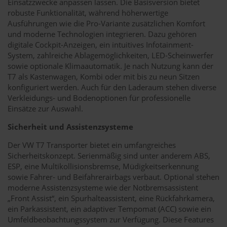
Einsatzzwecke anpassen lassen. Die Basisversion bietet
robuste Funktionalität, während höherwertige
Ausführungen wie die Pro-Variante zusätzlichen Komfort
und moderne Technologien integrieren. Dazu gehören
digitale Cockpit-Anzeigen, ein intuitives Infotainment-
System, zahlreiche Ablagemöglichkeiten, LED-Scheinwerfer
sowie optionale Klimaautomatik. Je nach Nutzung kann der
T7 als Kastenwagen, Kombi oder mit bis zu neun Sitzen
konfiguriert werden. Auch für den Laderaum stehen diverse
Verkleidungs- und Bodenoptionen für professionelle
Einsätze zur Auswahl.
Sicherheit und Assistenzsysteme
Der VW T7 Transporter bietet ein umfangreiches
Sicherheitskonzept. Serienmäßig sind unter anderem ABS,
ESP, eine Multikollisionsbremse, Müdigkeitserkennung
sowie Fahrer- und Beifahrerairbags verbaut. Optional stehen
moderne Assistenzsysteme wie der Notbremsassistent
„Front Assist“, ein Spurhalteassistent, eine Rückfahrkamera,
ein Parkassistent, ein adaptiver Tempomat (ACC) sowie ein
Umfeldbeobachtungssystem zur Verfügung. Diese Features