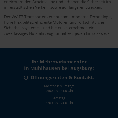
erleichtern den Arbeitsalltag und erhöhen die Sicherheit im
innerstädtischen Verkehr sowie auf längeren Strecken.
Der VW T7 Transporter vereint damit moderne Technologie,
hohe Flexibilität, effiziente Motoren und fortschrittliche
Sicherheitssysteme – und bietet Unternehmen ein
zuverlässiges Nutzfahrzeug für nahezu jeden Einsatzzweck.
Ihr Mehrmarkencenter
in Mühlhausen bei Augsburg:
Öffnungszeiten & Kontakt:
Montag bis Freitag:
08:00 bis 18:00 Uhr
Samstag:
09:00 bis 12:00 Uhr