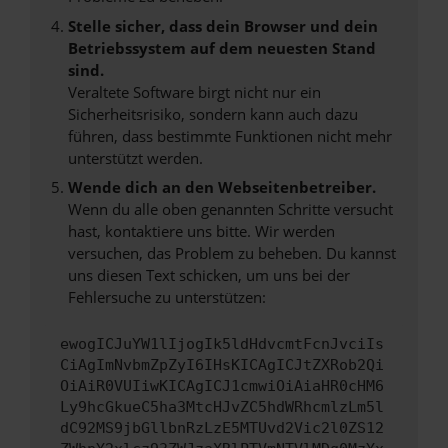
Stelle sicher, dass dein Browser und dein
Betriebssystem auf dem neuesten Stand
sind.
Veraltete Software birgt nicht nur ein
Sicherheitsrisiko, sondern kann auch dazu
führen, dass bestimmte Funktionen nicht mehr
unterstützt werden.
Wende dich an den Webseitenbetreiber.
Wenn du alle oben genannten Schritte versucht
hast, kontaktiere uns bitte. Wir werden
versuchen, das Problem zu beheben. Du kannst
uns diesen Text schicken, um uns bei der
Fehlersuche zu unterstützen:
ewogICJuYW1lIjogIk5ldHdvcmtFcnJvciIs
CiAgImNvbmZpZyI6IHsKICAgICJtZXRob2Qi
OiAiR0VUIiwKICAgICJ1cmwiOiAiaHR0cHM6
Ly9hcGkueC5ha3MtcHJvZC5hdWRhcmlzLm5l
dC92MS9jbGllbnRzLzE5MTUvd2Vic2l0ZS12