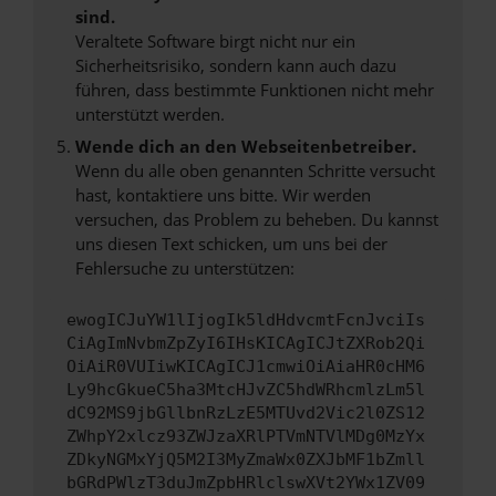
sind.
Veraltete Software birgt nicht nur ein
Sicherheitsrisiko, sondern kann auch dazu
führen, dass bestimmte Funktionen nicht mehr
unterstützt werden.
Wende dich an den Webseitenbetreiber.
Wenn du alle oben genannten Schritte versucht
hast, kontaktiere uns bitte. Wir werden
versuchen, das Problem zu beheben. Du kannst
uns diesen Text schicken, um uns bei der
Fehlersuche zu unterstützen:
ewogICJuYW1lIjogIk5ldHdvcmtFcnJvciIs
CiAgImNvbmZpZyI6IHsKICAgICJtZXRob2Qi
OiAiR0VUIiwKICAgICJ1cmwiOiAiaHR0cHM6
Ly9hcGkueC5ha3MtcHJvZC5hdWRhcmlzLm5l
dC92MS9jbGllbnRzLzE5MTUvd2Vic2l0ZS12
ZWhpY2xlcz93ZWJzaXRlPTVmNTVlMDg0MzYx
ZDkyNGMxYjQ5M2I3MyZmaWx0ZXJbMF1bZmll
bGRdPWlzT3duJmZpbHRlclswXVt2YWx1ZV09