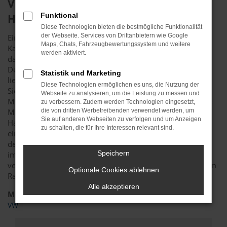
VW T7 Transporter als Neuwagen in
Funktional
Halle (Saale) begehrt
Diese Technologien bieten die bestmögliche Funktionalität
der Webseite. Services von Drittanbietern wie Google
Ein VW T7 Transporter Neuwagen ist qualitativ einzigartig.
Maps, Chats, Fahrzeugbewertungssystem und weitere
Kaum ein anderes Fahrzeug zeigt sich so variabel und ist
werden aktiviert.
damit so gut für Fahrten in und um Halle (Saale) geeignet.
Der Vorteil, den ein neues Fahrzeug in Halle (Saale) bietet,
Statistik und Marketing
liegt in der aktuellen Ausstattung. Vor allem in puncto
Diese Technologien ermöglichen es uns, die Nutzung der
Sicherheit wurde der VW T7 Transporter mit jeder
Webseite zu analysieren, um die Leistung zu messen und
Modellgeneration verbessert und setzt immer wieder neue
zu verbessern. Zudem werden Technologien eingesetzt,
Maßstäbe. Hinzu kommt, dass Sie mit einem Neuwagen in
die von dritten Werbetreibenden verwendet werden, um
Sie auf anderen Webseiten zu verfolgen und um Anzeigen
Halle (Saale) auch in puncto Sicherheit keinen Kompromiss
zu schalten, die für Ihre Interessen relevant sind.
eingehen. Preislich bewegen wir uns selbstverständlich
deutlich unter dem Listenpreis. Dadurch, dass wir Mitglied
Speichern
im Bundesverband freier Kfz-Händler sind, existiert keine
vertragliche Markenbindung. Für Sie bedeutet das vor allem
Optionale Cookies ablehnen
Rabatte, die sich – salopp formuliert – gewaschen haben.
Alle akzeptieren
Marken
VW