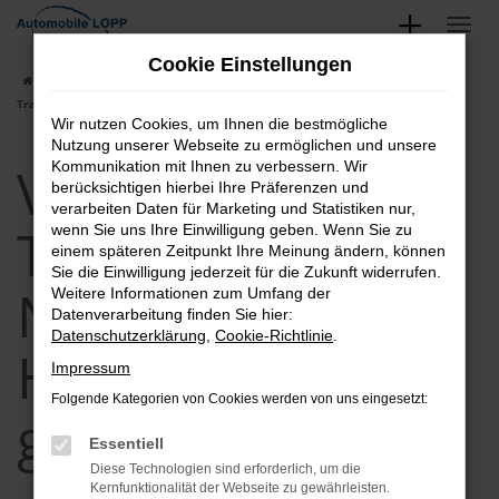
Zum
Hauptinhalt
Cookie Einstellungen
springen
Startseite
Halle (Saale)
VW
VW T7 Transporter
VW T7
Transporter EU-Neuwagen in Halle (Saale) günstig kaufen
Wir nutzen Cookies, um Ihnen die bestmögliche
Nutzung unserer Webseite zu ermöglichen und unsere
VW T7
Kommunikation mit Ihnen zu verbessern. Wir
berücksichtigen hierbei Ihre Präferenzen und
verarbeiten Daten für Marketing und Statistiken nur,
Transporter EU-
wenn Sie uns Ihre Einwilligung geben. Wenn Sie zu
einem späteren Zeitpunkt Ihre Meinung ändern, können
Sie die Einwilligung jederzeit für die Zukunft widerrufen.
Neuwagen in
Weitere Informationen zum Umfang der
Datenverarbeitung finden Sie hier:
Datenschutzerklärung
,
Cookie-Richtlinie
.
Halle (Saale)
Impressum
Folgende Kategorien von Cookies werden von uns eingesetzt:
günstig kaufen
Essentiell
Diese Technologien sind erforderlich, um die
Kernfunktionalität der Webseite zu gewährleisten.