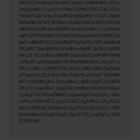
dHJ1ZSZmaWx0ZXJbMV1bZmllbGRdPW1vZGVs
JmZpbHRlclsxXVt2YWx1ZV09JTVCJTdCJTIy
YXVkYXJpc19pZCUyMiUzQSUyMjY2ZGFiZmQ4
ODAxMDlmYWI1MjBmYzAyNiUyMiU3RCU1RCZm
aWx0ZXJbMV1bb3BdPUlOJmZpbHRlclsyXVtm
aWVsZF09dXNhZ2VTdGF0ZSZmaWx0ZXJbMl1b
dmFsdWVdPSU1QiUyMk5FVyUyMiU1RCZmaWx0
ZXJbMl1bb3BdPUlOJnNvcnRbMF1bZmllbGRd
PWlzT3duJnNvcnRbMF1bb3JkZXJdPURFU0Mm
c29ydFsxXVtmaWVsZF09aXNUb3Amc29ydFsx
XVtvcmRlcl09REVTQyZzb3J0WzJdW2ZpZWxk
XT1wcmljZSZzb3J0WzJdW29yZGVyXT1BU0Mm
bGltaXQ9MjAmc2tpcD0wIiwKICAgICJoZWFk
ZXJzIjoge30sCiAgICAiYm9keSI6IG51bGws
CiAgICAiZXhwZWN0IjogewogICAgICAicmVz
cG9uc2VUeXBlIjogIiIKICAgIH0sCiAgICAi
dGltZW91dCI6IDAsCiAgICAicHJvZ3Jlc3Mi
OiBudWxsLAogICAgInJpc2t5IjogZmFsc2UK
ICB9Cn0=