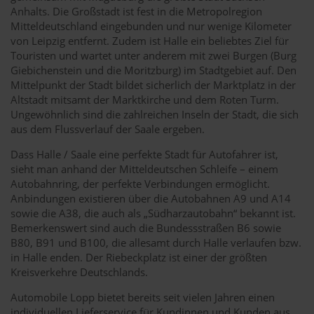
Anhalts. Die Großstadt ist fest in die Metropolregion
Mitteldeutschland eingebunden und nur wenige Kilometer
von Leipzig entfernt. Zudem ist Halle ein beliebtes Ziel für
Touristen und wartet unter anderem mit zwei Burgen (Burg
Giebichenstein und die Moritzburg) im Stadtgebiet auf. Den
Mittelpunkt der Stadt bildet sicherlich der Marktplatz in der
Altstadt mitsamt der Marktkirche und dem Roten Turm.
Ungewöhnlich sind die zahlreichen Inseln der Stadt, die sich
aus dem Flussverlauf der Saale ergeben.
Dass Halle / Saale eine perfekte Stadt für Autofahrer ist,
sieht man anhand der Mitteldeutschen Schleife – einem
Autobahnring, der perfekte Verbindungen ermöglicht.
Anbindungen existieren über die Autobahnen A9 und A14
sowie die A38, die auch als „Südharzautobahn“ bekannt ist.
Bemerkenswert sind auch die Bundessstraßen B6 sowie
B80, B91 und B100, die allesamt durch Halle verlaufen bzw.
in Halle enden. Der Riebeckplatz ist einer der größten
Kreisverkehre Deutschlands.
Automobile Lopp bietet bereits seit vielen Jahren einen
individuellen Lieferservice für Kundinnen und Kunden aus