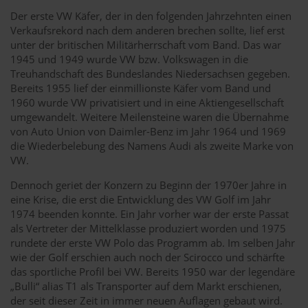
Der erste VW Käfer, der in den folgenden Jahrzehnten einen
Verkaufsrekord nach dem anderen brechen sollte, lief erst
unter der britischen Militärherrschaft vom Band. Das war
1945 und 1949 wurde VW bzw. Volkswagen in die
Treuhandschaft des Bundeslandes Niedersachsen gegeben.
Bereits 1955 lief der einmillionste Käfer vom Band und
1960 wurde VW privatisiert und in eine Aktiengesellschaft
umgewandelt. Weitere Meilensteine waren die Übernahme
von Auto Union von Daimler-Benz im Jahr 1964 und 1969
die Wiederbelebung des Namens Audi als zweite Marke von
VW.
Dennoch geriet der Konzern zu Beginn der 1970er Jahre in
eine Krise, die erst die Entwicklung des VW Golf im Jahr
1974 beenden konnte. Ein Jahr vorher war der erste Passat
als Vertreter der Mittelklasse produziert worden und 1975
rundete der erste VW Polo das Programm ab. Im selben Jahr
wie der Golf erschien auch noch der Scirocco und schärfte
das sportliche Profil bei VW. Bereits 1950 war der legendäre
„Bulli“ alias T1 als Transporter auf dem Markt erschienen,
der seit dieser Zeit in immer neuen Auflagen gebaut wird.