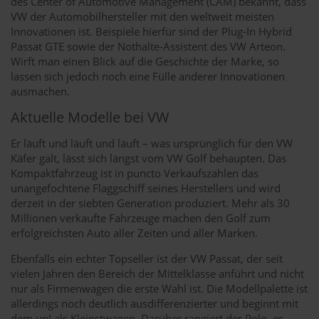
des Center of Automotive Management (CAM) bekannt, dass
VW der Automobilhersteller mit den weltweit meisten
Innovationen ist. Beispiele hierfür sind der Plug-In Hybrid
Passat GTE sowie der Nothalte-Assistent des VW Arteon.
Wirft man einen Blick auf die Geschichte der Marke, so
lassen sich jedoch noch eine Fülle anderer Innovationen
ausmachen.
Aktuelle Modelle bei VW
Er läuft und läuft und läuft – was ursprünglich für den VW
Käfer galt, lässt sich längst vom VW Golf behaupten. Das
Kompaktfahrzeug ist in puncto Verkaufszahlen das
unangefochtene Flaggschiff seines Herstellers und wird
derzeit in der siebten Generation produziert. Mehr als 30
Millionen verkaufte Fahrzeuge machen den Golf zum
erfolgreichsten Auto aller Zeiten und aller Marken.
Ebenfalls ein echter Topseller ist der VW Passat, der seit
vielen Jahren den Bereich der Mittelklasse anführt und nicht
nur als Firmenwagen die erste Wahl ist. Die Modellpalette ist
allerdings noch deutlich ausdifferenzierter und beginnt mit
dem up! als Kleinstwagen. Darüber rangiert der Polo, es