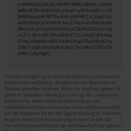
cnRbMV1bb3JkZXJdPURFU0Mmc29ydFsyXVtm
aWVsZF09cHJpY2Umc29ydFsyXVtvcmRlcl09
QVNDJmxpbWl0PTIwJnNraXA9MCIsCiAgICAi
aGVhZGVycyI6IHt9LAogICAgImJvZHkiOiBu
dWxsLAogICAgImV4cGVjdCI6IHsKICAgICAg
InJlc3BvbnNlVHlwZSI6ICIiCiAgICB9LAog
ICAgInRpbWVvdXQiOiAwLAogICAgInByb2dy
ZXNzIjogbnVsbCwKICAgICJyaXNreSI6IGZh
bHNlCiAgfQp9
Ihre VW in Augsburg ist die beste Wahl für preisbewusste
Käuferinnen und Käufer, die dennoch das Maximum an
Qualität genießen möchten. Wenn Sie möchten, geben Sie
gerne Ihr aktuelles Fahrzeug in Zahlung. Wir unterbreiten
Ihnen hierfür einen durch und durch fairen und
marktüblichen Preis und rechnen diese selbstverständlich
auf den Kaufpreis für die VW Tageszulassung an. Ebenfalls
möglich ist eine VW Finanzierung. Freuen Sie sich auf
monatlich konstante Raten, die sprichwörtlich mit spitzem