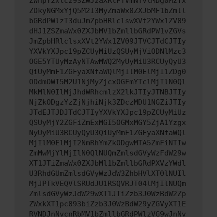
ZWhpY2xlcz93ZWJzaXRlPTVmNTVlMDg0MzYx
ZDkyNGMxYjQ5M2I3MyZmaWx0ZXJbMF1bZmll
bGRdPWlzT3duJmZpbHRlclswXVt2YWx1ZV09
dHJ1ZSZmaWx0ZXJbMV1bZmllbGRdPW1vZGVs
JmZpbHRlclsxXVt2YWx1ZV09JTVCJTdCJTIy
YXVkYXJpc19pZCUyMiUzQSUyMjViODNlMzc3
OGE5YTUyMzAyNTAwMWQ2MyUyMiU3RCUyQyU3
QiUyMmF1ZGFyaXNfaWQlMjIlM0ElMjI1ZDg0
ODdmOWI5M2U1NjMyZjcxOGFmYTclMjIlN0Ql
MkMlN0IlMjJhdWRhcmlzX2lkJTIyJTNBJTIy
NjZkODgzYzZjNjhiNjk3ZDczMDU1NGZiJTIy
JTdEJTJDJTdCJTIyYXVkYXJpc19pZCUyMiUz
QSUyMjY2ZGFiZmExMGI5OGMxMGY5ZjA1Yzgx
NyUyMiU3RCUyQyU3QiUyMmF1ZGFyaXNfaWQl
MjIlM0ElMjI2NmRhYmZkODgwMTA5ZmFiNTIw
ZmMwMjYlMjIlN0QlNUQmZmlsdGVyWzFdW29w
XT1JTiZmaWx0ZXJbMl1bZmllbGRdPXVzYWdl
U3RhdGUmZmlsdGVyWzJdW3ZhbHVlXT0lNUIl
MjJPTkVEQVlSRUdJU1RSQVRJT04lMjIlNUQm
ZmlsdGVyWzJdW29wXT1JTiZzb3J0WzBdW2Zp
ZWxkXT1pc093biZzb3J0WzBdW29yZGVyXT1E
RVNDJnNvcnRbMV1bZmllbGRdPWlzVG9wJnNv