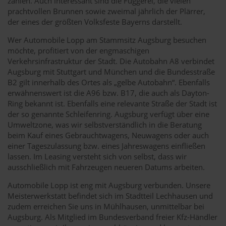
zählen. Auch interessant sind die Fuggerei, die vielen
prachtvollen Brunnen sowie zweimal jährlich der Plärrer,
der eines der größten Volksfeste Bayerns darstellt.
Wer Automobile Lopp am Stammsitz Augsburg besuchen
möchte, profitiert von der engmaschigen
Verkehrsinfrastruktur der Stadt. Die Autobahn A8 verbindet
Augsburg mit Stuttgart und München und die Bundesstraße
B2 gilt innerhalb des Ortes als „gelbe Autobahn“. Ebenfalls
erwähnenswert ist die A96 bzw. B17, die auch als Dayton-
Ring bekannt ist. Ebenfalls eine relevante Straße der Stadt ist
der so genannte Schleifenring. Augsburg verfügt über eine
Umweltzone, was wir selbstverständlich in die Beratung
beim Kauf eines Gebrauchtwagens, Neuwagens oder auch
einer Tageszulassung bzw. eines Jahreswagens einfließen
lassen. Im Leasing versteht sich von selbst, dass wir
ausschließlich mit Fahrzeugen neueren Datums arbeiten.
Automobile Lopp ist eng mit Augsburg verbunden. Unsere
Meisterwerkstatt befindet sich im Stadtteil Lechhausen und
zudem erreichen Sie uns in Mühlhausen, unmittelbar bei
Augsburg. Als Mitglied im Bundesverband freier Kfz-Händler