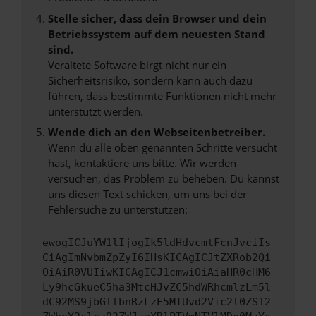
Stelle sicher, dass dein Browser und dein
Betriebssystem auf dem neuesten Stand
sind.
Veraltete Software birgt nicht nur ein
Sicherheitsrisiko, sondern kann auch dazu
führen, dass bestimmte Funktionen nicht mehr
unterstützt werden.
Wende dich an den Webseitenbetreiber.
Wenn du alle oben genannten Schritte versucht
hast, kontaktiere uns bitte. Wir werden
versuchen, das Problem zu beheben. Du kannst
uns diesen Text schicken, um uns bei der
Fehlersuche zu unterstützen:
ewogICJuYW1lIjogIk5ldHdvcmtFcnJvciIs
CiAgImNvbmZpZyI6IHsKICAgICJtZXRob2Qi
OiAiR0VUIiwKICAgICJ1cmwiOiAiaHR0cHM6
Ly9hcGkueC5ha3MtcHJvZC5hdWRhcmlzLm5l
dC92MS9jbGllbnRzLzE5MTUvd2Vic2l0ZS12