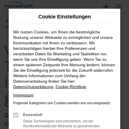
Zum
Hauptinhalt
Cookie Einstellungen
springen
Startseite
Augsburg
VW
VW Tageszulassung in Augsburg günstig
kaufen
Wir nutzen Cookies, um Ihnen die bestmögliche
Nutzung unserer Webseite zu ermöglichen und unsere
VW
Kommunikation mit Ihnen zu verbessern. Wir
berücksichtigen hierbei Ihre Präferenzen und
verarbeiten Daten für Marketing und Statistiken nur,
Tageszulassung
wenn Sie uns Ihre Einwilligung geben. Wenn Sie zu
einem späteren Zeitpunkt Ihre Meinung ändern, können
Sie die Einwilligung jederzeit für die Zukunft widerrufen.
in Augsburg
Weitere Informationen zum Umfang der
Datenverarbeitung finden Sie hier:
Datenschutzerklärung
,
Cookie-Richtlinie
.
günstig kaufen
Impressum
Folgende Kategorien von Cookies werden von uns eingesetzt:
Die VW Tageszulassung in Augsburg –
Essentiell
Diese Technologien sind erforderlich, um die
clever und preisgünstig
Kernfunktionalität der Webseite zu gewährleisten.