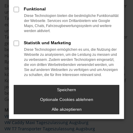
Ein VW in Augsburg muss nicht teuer sein. Besonders clever
Funktional
und preisgünstig ist die Entscheidung für eine VW
Diese Technologien bieten die bestmögliche Funktionalität
Tageszulassung. Zumeist handelt es sich dabei um einen
der Webseite. Services von Drittanbietern wie Google
echten Neuwagen mit allen aktuellen Sicherheitssystemen
Maps, Chats, Fahrzeugbewertungssystem und weitere
und der vollen Ausstattung. Zumeist ist eine VW
werden aktiviert.
Tageszulassung in Augsburg noch keinen einzigen Kilometer
gefahren. Die Besonderheit einer VW Tageszulassung
Statistik und Marketing
besteht darin, dass das Fahrzeug für einen Tag auf den
Diese Technologien ermöglichen es uns, die Nutzung der
Händler zugelassen wurde und auf diese Weise besondere
Webseite zu analysieren, um die Leistung zu messen und
zu verbessern. Zudem werden Technologien eingesetzt,
Rabatte eingeräumt werden können. Des Weiteren finden
die von dritten Werbetreibenden verwendet werden, um
sich die Fahrzeuge direkt in Augsburg oder Umgebung und
Sie auf anderen Webseiten zu verfolgen und um Anzeigen
können somit ohne Wartezeiten bezogen werden. Auch die
zu schalten, die für Ihre Interessen relevant sind.
Konfiguration ist bereits komplett, sodass Sie sich meist auf
jede Menge Extras freuen dürfen. In preislicher Hinsicht
Speichern
bewegen wir uns fast auf dem Niveau eines
Gebrauchtwagens.
Optionale Cookies ablehnen
Modelle
Alle akzeptieren
VW T6.1 Transporter Tageszulassung Augsburg
VW Caddy Maxi Tageszulassung Augsburg
VW T7 Transporter Tageszulassung Augsburg