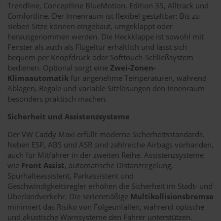
Trendline, Conceptline BlueMotion, Edition 35, Alltrack und
Comfortline. Der Innenraum ist flexibel gestaltbar: Bis zu
sieben Sitze können eingebaut, umgeklappt oder
herausgenommen werden. Die Heckklappe ist sowohl mit
Fenster als auch als Flügeltür erhältlich und lässt sich
bequem per Knopfdruck oder Softtouch-Schließsystem
bedienen. Optional sorgt eine
Zwei-Zonen-
Klimaautomatik
für angenehme Temperaturen, während
Ablagen, Regale und variable Sitzlösungen den Innenraum
besonders praktisch machen.
Sicherheit und Assistenzsysteme
Der VW Caddy Maxi erfüllt moderne Sicherheitsstandards.
Neben ESP, ABS und ASR sind zahlreiche Airbags vorhanden,
auch für Mitfahrer in der zweiten Reihe. Assistenzsysteme
wie
Front Assist
, automatische Distanzregelung,
Spurhalteassistent, Parkassistent und
Geschwindigkeitsregler erhöhen die Sicherheit im Stadt- und
Überlandverkehr. Die serienmäßige
Multikollisionsbremse
minimiert das Risiko von Folgeunfällen, während optische
und akustische Warnsysteme den Fahrer unterstützen.