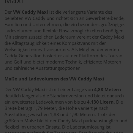
Der
VW Caddy Maxi
ist die verlängerte Variante des
beliebten VW Caddy und richtet sich an Gewerbetreibende,
Familien und Unternehmen, die ein besonders großzügiges
Ladevolumen und flexible Einsatzmöglichkeiten benötigen.
Mit seinem zusätzlichen Laderaum vereint der Caddy Maxi
die Alltagstauglichkeit eines Kompaktvans mit der
Vielseitigkeit eines Transporters. Als Mitglied der vierten
Caddy-Generation basiert er auf der Plattform des Touran
und Golf und bietet moderne Technik, effiziente Motoren
und zahlreiche Ausstattungsoptionen.
Maße und Ladevolumen des VW Caddy Maxi
Der VW Caddy Maxi ist mit einer Länge von
4,88 Metern
deutlich länger als die Standardversion und bietet dadurch
ein erweitertes Ladevolumen von bis zu
4.130 Litern
. Die
Breite beträgt 1,79 Meter, die Höhe variiert je nach
Ausstattung zwischen 1,83 und 1,90 Metern. Trotz der
größeren Maße bleibt der Caddy Maxi parkhaustauglich und
flexibel im urbanen Einsatz. Die Laderaumlösung ist
besonders praktisch für Transporte, Familienurlaube oder