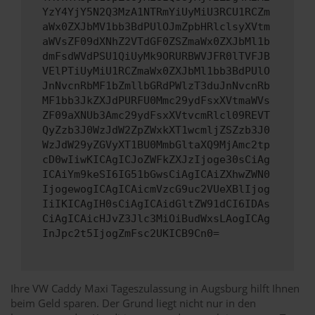
YzY4YjY5N2Q3MzA1NTRmYiUyMiU3RCU1RCZm
aWx0ZXJbMV1bb3BdPUlOJmZpbHRlclsyXVtm
aWVsZF09dXNhZ2VTdGF0ZSZmaWx0ZXJbMl1b
dmFsdWVdPSU1QiUyMk9ORURBWVJFR0lTVFJB
VElPTiUyMiU1RCZmaWx0ZXJbMl1bb3BdPUlO
JnNvcnRbMF1bZmllbGRdPWlzT3duJnNvcnRb
MF1bb3JkZXJdPURFU0Mmc29ydFsxXVtmaWVs
ZF09aXNUb3Amc29ydFsxXVtvcmRlcl09REVT
QyZzb3J0WzJdW2ZpZWxkXT1wcmljZSZzb3J0
WzJdW29yZGVyXT1BU0MmbGltaXQ9MjAmc2tp
cD0wIiwKICAgICJoZWFkZXJzIjoge30sCiAg
ICAiYm9keSI6IG51bGwsCiAgICAiZXhwZWN0
IjogewogICAgICAicmVzcG9uc2VUeXBlIjog
IiIKICAgIH0sCiAgICAidGltZW91dCI6IDAs
CiAgICAicHJvZ3Jlc3MiOiBudWxsLAogICAg
InJpc2t5IjogZmFsc2UKICB9Cn0=
Ihre VW Caddy Maxi Tageszulassung in Augsburg hilft Ihnen
beim Geld sparen. Der Grund liegt nicht nur in den