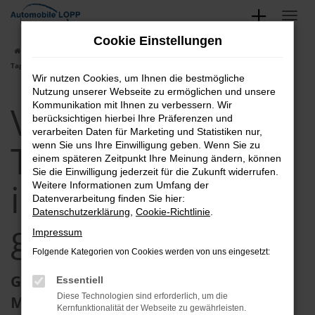
Zum
Hauptinhalt
Cookie Einstellungen
springen
Startseite
Augsburg
VW
VW Caddy Maxi
VW Caddy Maxi
Tageszulassung in Augsburg günstig kaufen
Wir nutzen Cookies, um Ihnen die bestmögliche
Nutzung unserer Webseite zu ermöglichen und unsere
VW Caddy Maxi
Kommunikation mit Ihnen zu verbessern. Wir
berücksichtigen hierbei Ihre Präferenzen und
verarbeiten Daten für Marketing und Statistiken nur,
Tageszulassung
wenn Sie uns Ihre Einwilligung geben. Wenn Sie zu
einem späteren Zeitpunkt Ihre Meinung ändern, können
Sie die Einwilligung jederzeit für die Zukunft widerrufen.
in Augsburg
Weitere Informationen zum Umfang der
Datenverarbeitung finden Sie hier:
Datenschutzerklärung
,
Cookie-Richtlinie
.
günstig kaufen
Impressum
Folgende Kategorien von Cookies werden von uns eingesetzt:
Gesucht und gefunden: Ihre VW Caddy
Essentiell
Diese Technologien sind erforderlich, um die
Maxi Tageszulassung in Augsburg
Kernfunktionalität der Webseite zu gewährleisten.