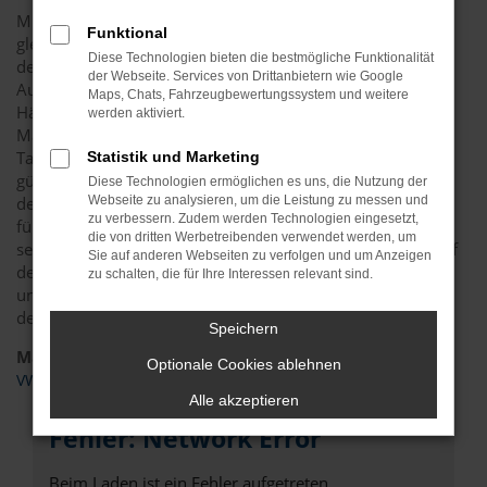
Mit einer VW Caddy Maxi Tageszulassung profitieren Sie
Funktional
gleich mehrfach. Im Vordergrund steht sicherlich der Preis,
Diese Technologien bieten die bestmögliche Funktionalität
der dank herausragender Rabatte tief in den Keller purzelt.
der Webseite. Services von Drittanbietern wie Google
Automobile Lopp gehört zum Bundesverband freier Kfz-
Maps, Chats, Fahrzeugbewertungssystem und weitere
Händler und ist dadurch ohnehin in der Lage, ohne
werden aktiviert.
Markenbindung zu agieren. Mit einer VW Caddy Maxi
Tageszulassung sparen Sie zusätzlich und sind besonders
Statistik und Marketing
günstig in Augsburg und Umgebung mobil. Entsprechend
Diese Technologien ermöglichen es uns, die Nutzung der
des Namens handelt es sich um ein Fahrzeug, das lediglich
Webseite zu analysieren, um die Leistung zu messen und
zu verbessern. Zudem werden Technologien eingesetzt,
für einen Tag zugelassen wurde. Dabei versteht sich von
die von dritten Werbetreibenden verwendet werden, um
selbst, dass Ihre VW Caddy Maxi Tageszulassung weder auf
Sie auf anderen Webseiten zu verfolgen und um Anzeigen
den Straßen von Augsburg noch anderswo bewegt wurde
zu schalten, die für Ihre Interessen relevant sind.
und einen Kilometerstand von „0“ aufweist. Preislich liegt
der Neuwagen jedoch im Bereich eines Gebrauchten.
Speichern
Marken
Optionale Cookies ablehnen
VW
Alle akzeptieren
Fehler: Network Error
Beim Laden ist ein Fehler aufgetreten.