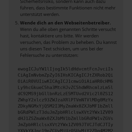
Sicherheitsrisiko, sondern kann auch dazu
führen, dass bestimmte Funktionen nicht mehr
unterstützt werden.
Wende dich an den Webseitenbetreiber.
Wenn du alle oben genannten Schritte versucht
hast, kontaktiere uns bitte. Wir werden
versuchen, das Problem zu beheben. Du kannst
uns diesen Text schicken, um uns bei der
Fehlersuche zu unterstützen:
ewogICJuYW1lIjogIk5ldHdvcmtFcnJvciIs
CiAgImNvbmZpZyI6IHsKICAgICJtZXRob2Qi
OiAiR0VUIiwKICAgICJ1cmwiOiAiaHR0cHM6
Ly9hcGkueC5ha3MtcHJvZC5hdWRhcmlzLm5l
dC92MS9jbGllbnRzLzE5MTUvd2Vic2l0ZS12
ZWhpY2xlcz93ZWJzaXRlPTVmNTVlMDg0MzYx
ZDkyNGMxYjQ5M2I3MyZmaWx0ZXJbMF1bZmll
bGRdPWlzT3duJmZpbHRlclswXVt2YWx1ZV09
dHJ1ZSZmaWx0ZXJbMV1bZmllbGRdPW1vZGVs
JmZpbHRlclsxXVt2YWx1ZV09JTVCJTdCJTIy
YXVkYXJpc19pZCUyMiUzQSUyMjY2ZDg4M2M2