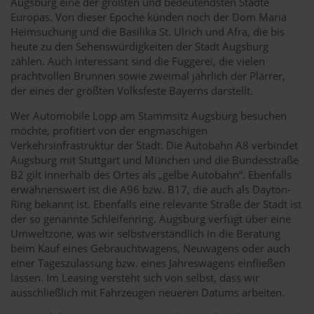
Augsburg eine der größten und bedeutendsten Städte
Europas. Von dieser Epoche künden noch der Dom Mariä
Heimsuchung und die Basilika St. Ulrich und Afra, die bis
heute zu den Sehenswürdigkeiten der Stadt Augsburg
zählen. Auch interessant sind die Fuggerei, die vielen
prachtvollen Brunnen sowie zweimal jährlich der Plärrer,
der eines der größten Volksfeste Bayerns darstellt.
Wer Automobile Lopp am Stammsitz Augsburg besuchen
möchte, profitiert von der engmaschigen
Verkehrsinfrastruktur der Stadt. Die Autobahn A8 verbindet
Augsburg mit Stuttgart und München und die Bundesstraße
B2 gilt innerhalb des Ortes als „gelbe Autobahn“. Ebenfalls
erwähnenswert ist die A96 bzw. B17, die auch als Dayton-
Ring bekannt ist. Ebenfalls eine relevante Straße der Stadt ist
der so genannte Schleifenring. Augsburg verfügt über eine
Umweltzone, was wir selbstverständlich in die Beratung
beim Kauf eines Gebrauchtwagens, Neuwagens oder auch
einer Tageszulassung bzw. eines Jahreswagens einfließen
lassen. Im Leasing versteht sich von selbst, dass wir
ausschließlich mit Fahrzeugen neueren Datums arbeiten.