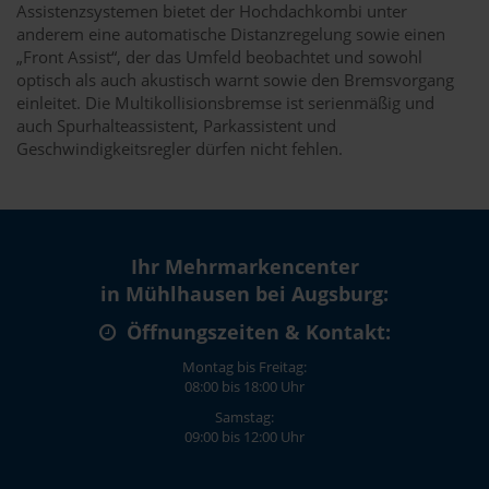
Assistenzsystemen bietet der Hochdachkombi unter
anderem eine automatische Distanzregelung sowie einen
„Front Assist“, der das Umfeld beobachtet und sowohl
optisch als auch akustisch warnt sowie den Bremsvorgang
einleitet. Die Multikollisionsbremse ist serienmäßig und
auch Spurhalteassistent, Parkassistent und
Geschwindigkeitsregler dürfen nicht fehlen.
Ihr Mehrmarkencenter
in Mühlhausen bei Augsburg:
Öffnungszeiten & Kontakt:
Montag bis Freitag:
08:00 bis 18:00 Uhr
Samstag:
09:00 bis 12:00 Uhr