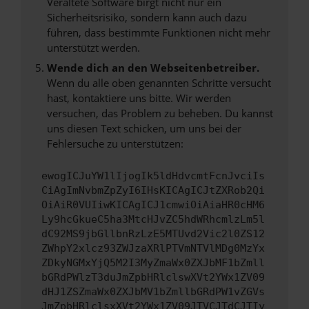
Veraltete Software birgt nicht nur ein
Sicherheitsrisiko, sondern kann auch dazu
führen, dass bestimmte Funktionen nicht mehr
unterstützt werden.
Wende dich an den Webseitenbetreiber.
Wenn du alle oben genannten Schritte versucht
hast, kontaktiere uns bitte. Wir werden
versuchen, das Problem zu beheben. Du kannst
uns diesen Text schicken, um uns bei der
Fehlersuche zu unterstützen:
ewogICJuYW1lIjogIk5ldHdvcmtFcnJvciIs
CiAgImNvbmZpZyI6IHsKICAgICJtZXRob2Qi
OiAiR0VUIiwKICAgICJ1cmwiOiAiaHR0cHM6
Ly9hcGkueC5ha3MtcHJvZC5hdWRhcmlzLm5l
dC92MS9jbGllbnRzLzE5MTUvd2Vic2l0ZS12
ZWhpY2xlcz93ZWJzaXRlPTVmNTVlMDg0MzYx
ZDkyNGMxYjQ5M2I3MyZmaWx0ZXJbMF1bZmll
bGRdPWlzT3duJmZpbHRlclswXVt2YWx1ZV09
dHJ1ZSZmaWx0ZXJbMV1bZmllbGRdPW1vZGVs
JmZpbHRlclsxXVt2YWx1ZV09JTVCJTdCJTIy