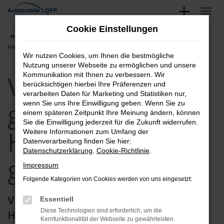
Zum
Hauptinhalt
Cookie Einstellungen
springen
Startseite
Halle (Saale)
VW
VW Caddy
VW Caddy gebraucht in
Halle (Saale) günstig kaufen
Wir nutzen Cookies, um Ihnen die bestmögliche
Nutzung unserer Webseite zu ermöglichen und unsere
VW Caddy
Kommunikation mit Ihnen zu verbessern. Wir
berücksichtigen hierbei Ihre Präferenzen und
verarbeiten Daten für Marketing und Statistiken nur,
gebraucht in
wenn Sie uns Ihre Einwilligung geben. Wenn Sie zu
einem späteren Zeitpunkt Ihre Meinung ändern, können
Sie die Einwilligung jederzeit für die Zukunft widerrufen.
Halle (Saale)
Weitere Informationen zum Umfang der
Datenverarbeitung finden Sie hier:
Datenschutzerklärung
,
Cookie-Richtlinie
.
günstig kaufen
Impressum
Folgende Kategorien von Cookies werden von uns eingesetzt:
VW Caddy Gebrauchtwagen günstig in
Essentiell
Diese Technologien sind erforderlich, um die
Halle (Saale) kaufen
Kernfunktionalität der Webseite zu gewährleisten.