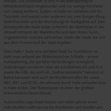
Anhalts. Die Großstadt ist fest in die Metropolregion
Mitteldeutschland eingebunden und nur wenige Kilometer
von Leipzig entfernt. Zudem ist Halle ein beliebtes Ziel für
Touristen und wartet unter anderem mit zwei Burgen (Burg
Giebichenstein und die Moritzburg) im Stadtgebiet auf. Den
Mittelpunkt der Stadt bildet sicherlich der Marktplatz in der
Altstadt mitsamt der Marktkirche und dem Roten Turm.
Ungewöhnlich sind die zahlreichen Inseln der Stadt, die sich
aus dem Flussverlauf der Saale ergeben.
Dass Halle / Saale eine perfekte Stadt für Autofahrer ist,
sieht man anhand der Mitteldeutschen Schleife – einem
Autobahnring, der perfekte Verbindungen ermöglicht.
Anbindungen existieren über die Autobahnen A9 und A14
sowie die A38, die auch als „Südharzautobahn“ bekannt ist.
Bemerkenswert sind auch die Bundessstraßen B6 sowie
B80, B91 und B100, die allesamt durch Halle verlaufen bzw.
in Halle enden. Der Riebeckplatz ist einer der größten
Kreisverkehre Deutschlands.
Automobile Lopp bietet bereits seit vielen Jahren einen
individuellen Lieferservice für Kundinnen und Kunden aus