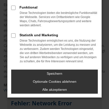
Ein VW Caddy Gebrauchtwagen ist die günstigste Variante,
Funktional
um in Halle (Saale) unterwegs zu sein. Dank der
Diese Technologien bieten die bestmögliche Funktionalität
herausragenden Qualität und hohen Wertstabilität eignet
der Webseite. Services von Drittanbietern wie Google
sich das Fahrzeug perfekt für einen Gebrauchtkauf. Als
Maps, Chats, Fahrzeugbewertungssystem und weitere
Mitglied im Bundesverband freier Kfz-Händler stellen wir
werden aktiviert.
eine unabhängige Beratung sicher. Darüber hinaus
profitieren Sie davon, dass wir als Kfz-Meisterbetrieb
Statistik und Marketing
Reparaturen und einen umfangreichen Check aller VW
Diese Technologien ermöglichen es uns, die Nutzung der
Caddy Gebrauchtwagen für Halle (Saale) selber durchführen.
Webseite zu analysieren, um die Leistung zu messen und
zu verbessern. Zudem werden Technologien eingesetzt,
Nur, wenn ein Fahrzeug in erstklassigem Zustand ist, gelangt
die von dritten Werbetreibenden verwendet werden, um
es in den Verkauf – und dass, ohne „Wenn und Aber“. Des
Sie auf anderen Webseiten zu verfolgen und um Anzeigen
Weiteren bieten wir eine enorme Auswahl an Fahrzeugen
zu schalten, die für Ihre Interessen relevant sind.
vom Typ VW Caddy und unterbreiten Ihnen auf Wunsch
auch eine Reihe an Alternativen, um in Halle (Saale) mobil zu
Speichern
sein.
Optionale Cookies ablehnen
Marken
Alle akzeptieren
VW
Fehler: Network Error