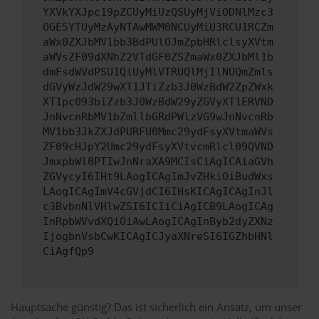
YXVkYXJpc19pZCUyMiUzQSUyMjViODNlMzc3
OGE5YTUyMzAyNTAwMWM0NCUyMiU3RCU1RCZm
aWx0ZXJbMV1bb3BdPUlOJmZpbHRlclsyXVtm
aWVsZF09dXNhZ2VTdGF0ZSZmaWx0ZXJbMl1b
dmFsdWVdPSU1QiUyMlVTRUQlMjIlNUQmZmls
dGVyWzJdW29wXT1JTiZzb3J0WzBdW2ZpZWxk
XT1pc093biZzb3J0WzBdW29yZGVyXT1ERVND
JnNvcnRbMV1bZmllbGRdPWlzVG9wJnNvcnRb
MV1bb3JkZXJdPURFU0Mmc29ydFsyXVtmaWVs
ZF09cHJpY2Umc29ydFsyXVtvcmRlcl09QVND
JmxpbWl0PTIwJnNraXA9MCIsCiAgICAiaGVh
ZGVycyI6IHt9LAogICAgImJvZHkiOiBudWxs
LAogICAgImV4cGVjdCI6IHsKICAgICAgInJl
c3BvbnNlVHlwZSI6ICIiCiAgICB9LAogICAg
InRpbWVvdXQiOiAwLAogICAgInByb2dyZXNz
IjogbnVsbCwKICAgICJyaXNreSI6IGZhbHNl
CiAgfQp9
Hauptsache günstig? Das ist sicherlich ein Ansatz, um unser