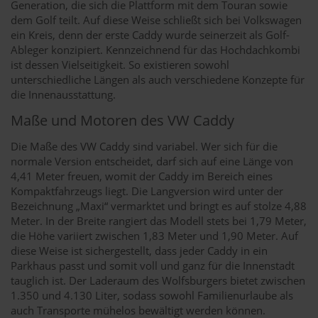
Generation, die sich die Plattform mit dem Touran sowie
dem Golf teilt. Auf diese Weise schließt sich bei Volkswagen
ein Kreis, denn der erste Caddy wurde seinerzeit als Golf-
Ableger konzipiert. Kennzeichnend für das Hochdachkombi
ist dessen Vielseitigkeit. So existieren sowohl
unterschiedliche Längen als auch verschiedene Konzepte für
die Innenausstattung.
Maße und Motoren des VW Caddy
Die Maße des VW Caddy sind variabel. Wer sich für die
normale Version entscheidet, darf sich auf eine Länge von
4,41 Meter freuen, womit der Caddy im Bereich eines
Kompaktfahrzeugs liegt. Die Langversion wird unter der
Bezeichnung „Maxi“ vermarktet und bringt es auf stolze 4,88
Meter. In der Breite rangiert das Modell stets bei 1,79 Meter,
die Höhe variiert zwischen 1,83 Meter und 1,90 Meter. Auf
diese Weise ist sichergestellt, dass jeder Caddy in ein
Parkhaus passt und somit voll und ganz für die Innenstadt
tauglich ist. Der Laderaum des Wolfsburgers bietet zwischen
1.350 und 4.130 Liter, sodass sowohl Familienurlaube als
auch Transporte mühelos bewältigt werden können.