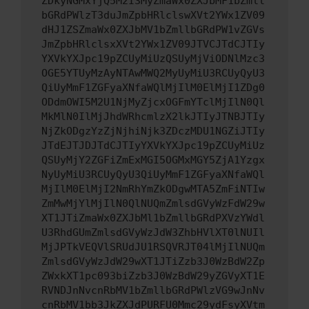
ZDkyNGMxYjQ5M2I3MyZmaWx0ZXJbMF1bZmll
bGRdPWlzT3duJmZpbHRlclswXVt2YWx1ZV09
dHJ1ZSZmaWx0ZXJbMV1bZmllbGRdPW1vZGVs
JmZpbHRlclsxXVt2YWx1ZV09JTVCJTdCJTIy
YXVkYXJpc19pZCUyMiUzQSUyMjViODNlMzc3
OGE5YTUyMzAyNTAwMWQ2MyUyMiU3RCUyQyU3
QiUyMmF1ZGFyaXNfaWQlMjIlM0ElMjI1ZDg0
ODdmOWI5M2U1NjMyZjcxOGFmYTclMjIlN0Ql
MkMlN0IlMjJhdWRhcmlzX2lkJTIyJTNBJTIy
NjZkODgzYzZjNjhiNjk3ZDczMDU1NGZiJTIy
JTdEJTJDJTdCJTIyYXVkYXJpc19pZCUyMiUz
QSUyMjY2ZGFiZmExMGI5OGMxMGY5ZjA1Yzgx
NyUyMiU3RCUyQyU3QiUyMmF1ZGFyaXNfaWQl
MjIlM0ElMjI2NmRhYmZkODgwMTA5ZmFiNTIw
ZmMwMjYlMjIlN0QlNUQmZmlsdGVyWzFdW29w
XT1JTiZmaWx0ZXJbMl1bZmllbGRdPXVzYWdl
U3RhdGUmZmlsdGVyWzJdW3ZhbHVlXT0lNUIl
MjJPTkVEQVlSRUdJU1RSQVRJT04lMjIlNUQm
ZmlsdGVyWzJdW29wXT1JTiZzb3J0WzBdW2Zp
ZWxkXT1pc093biZzb3J0WzBdW29yZGVyXT1E
RVNDJnNvcnRbMV1bZmllbGRdPWlzVG9wJnNv
cnRbMV1bb3JkZXJdPURFU0Mmc29ydFsyXVtm