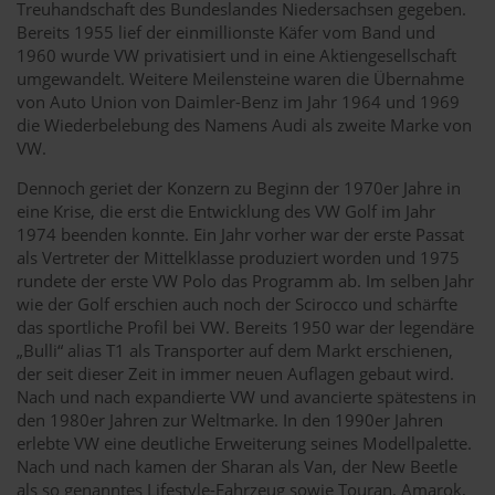
Treuhandschaft des Bundeslandes Niedersachsen gegeben.
Bereits 1955 lief der einmillionste Käfer vom Band und
1960 wurde VW privatisiert und in eine Aktiengesellschaft
umgewandelt. Weitere Meilensteine waren die Übernahme
von Auto Union von Daimler-Benz im Jahr 1964 und 1969
die Wiederbelebung des Namens Audi als zweite Marke von
VW.
Dennoch geriet der Konzern zu Beginn der 1970er Jahre in
eine Krise, die erst die Entwicklung des VW Golf im Jahr
1974 beenden konnte. Ein Jahr vorher war der erste Passat
als Vertreter der Mittelklasse produziert worden und 1975
rundete der erste VW Polo das Programm ab. Im selben Jahr
wie der Golf erschien auch noch der Scirocco und schärfte
das sportliche Profil bei VW. Bereits 1950 war der legendäre
„Bulli“ alias T1 als Transporter auf dem Markt erschienen,
der seit dieser Zeit in immer neuen Auflagen gebaut wird.
Nach und nach expandierte VW und avancierte spätestens in
den 1980er Jahren zur Weltmarke. In den 1990er Jahren
erlebte VW eine deutliche Erweiterung seines Modellpalette.
Nach und nach kamen der Sharan als Van, der New Beetle
als so genanntes Lifestyle-Fahrzeug sowie Touran, Amarok,