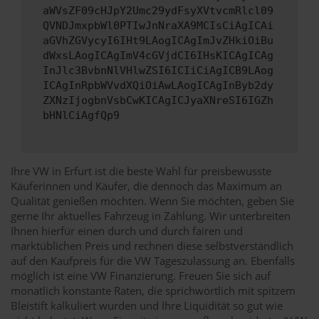
aWVsZF09cHJpY2Umc29ydFsyXVtvcmRlcl09
QVNDJmxpbWl0PTIwJnNraXA9MCIsCiAgICAi
aGVhZGVycyI6IHt9LAogICAgImJvZHkiOiBu
dWxsLAogICAgImV4cGVjdCI6IHsKICAgICAg
InJlc3BvbnNlVHlwZSI6ICIiCiAgICB9LAog
ICAgInRpbWVvdXQiOiAwLAogICAgInByb2dy
ZXNzIjogbnVsbCwKICAgICJyaXNreSI6IGZh
bHNlCiAgfQp9
Ihre VW in Erfurt ist die beste Wahl für preisbewusste
Käuferinnen und Käufer, die dennoch das Maximum an
Qualität genießen möchten. Wenn Sie möchten, geben Sie
gerne Ihr aktuelles Fahrzeug in Zahlung. Wir unterbreiten
Ihnen hierfür einen durch und durch fairen und
marktüblichen Preis und rechnen diese selbstverständlich
auf den Kaufpreis für die VW Tageszulassung an. Ebenfalls
möglich ist eine VW Finanzierung. Freuen Sie sich auf
monatlich konstante Raten, die sprichwörtlich mit spitzem
Bleistift kalkuliert wurden und Ihre Liquidität so gut wie