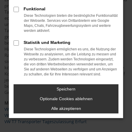
preisgünstig ist die Entscheidung für eine VW
Funktional
Tageszulassung. Zumeist handelt es sich dabei um einen
Diese Technologien bieten die bestmögliche Funktionalität
echten Neuwagen mit allen aktuellen Sicherheitssystemen
der Webseite. Services von Drittanbietern wie Google
und der vollen Ausstattung. Zumeist ist eine VW
Maps, Chats, Fahrzeugbewertungssystem und weitere
Tageszulassung in Erfurt noch keinen einzigen Kilometer
werden aktiviert.
gefahren. Die Besonderheit einer VW Tageszulassung
besteht darin, dass das Fahrzeug für einen Tag auf den
Statistik und Marketing
Händler zugelassen wurde und auf diese Weise besondere
Diese Technologien ermöglichen es uns, die Nutzung der
Rabatte eingeräumt werden können. Des Weiteren finden
Webseite zu analysieren, um die Leistung zu messen und
zu verbessern. Zudem werden Technologien eingesetzt,
sich die Fahrzeuge direkt in Erfurt oder Umgebung und
die von dritten Werbetreibenden verwendet werden, um
können somit ohne Wartezeiten bezogen werden. Auch die
Sie auf anderen Webseiten zu verfolgen und um Anzeigen
Konfiguration ist bereits komplett, sodass Sie sich meist auf
zu schalten, die für Ihre Interessen relevant sind.
jede Menge Extras freuen dürfen. In preislicher Hinsicht
bewegen wir uns fast auf dem Niveau eines
Speichern
Gebrauchtwagens.
Optionale Cookies ablehnen
Modelle
Alle akzeptieren
VW T6.1 Transporter Tageszulassung Erfurt
VW Caddy Maxi Tageszulassung Erfurt
VW T7 Transporter Tageszulassung Erfurt