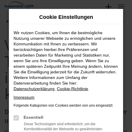
Zum
Hauptinhalt
Cookie Einstellungen
springen
Startseite
Erfurt
VW
VW Tageszulassung in Erfurt günstig kaufen
Wir nutzen Cookies, um Ihnen die bestmögliche
VW
Nutzung unserer Webseite zu ermöglichen und unsere
Kommunikation mit Ihnen zu verbessern. Wir
berücksichtigen hierbei Ihre Präferenzen und
Tageszulassung
verarbeiten Daten für Marketing und Statistiken nur,
wenn Sie uns Ihre Einwilligung geben. Wenn Sie zu
einem späteren Zeitpunkt Ihre Meinung ändern, können
in Erfurt günstig
Sie die Einwilligung jederzeit für die Zukunft widerrufen.
Weitere Informationen zum Umfang der
Datenverarbeitung finden Sie hier:
kaufen
Datenschutzerklärung
,
Cookie-Richtlinie
.
Impressum
Folgende Kategorien von Cookies werden von uns eingesetzt:
Die VW Tageszulassung in Erfurt – clever
Essentiell
und preisgünstig
Diese Technologien sind erforderlich, um die
Kernfunktionalität der Webseite zu gewährleisten.
Ein VW in Erfurt muss nicht teuer sein. Besonders clever und