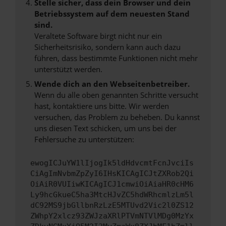
Stelle sicher, dass dein Browser und dein
Betriebssystem auf dem neuesten Stand
sind.
Veraltete Software birgt nicht nur ein
Sicherheitsrisiko, sondern kann auch dazu
führen, dass bestimmte Funktionen nicht mehr
unterstützt werden.
Wende dich an den Webseitenbetreiber.
Wenn du alle oben genannten Schritte versucht
hast, kontaktiere uns bitte. Wir werden
versuchen, das Problem zu beheben. Du kannst
uns diesen Text schicken, um uns bei der
Fehlersuche zu unterstützen:
ewogICJuYW1lIjogIk5ldHdvcmtFcnJvciIs
CiAgImNvbmZpZyI6IHsKICAgICJtZXRob2Qi
OiAiR0VUIiwKICAgICJ1cmwiOiAiaHR0cHM6
Ly9hcGkueC5ha3MtcHJvZC5hdWRhcmlzLm5l
dC92MS9jbGllbnRzLzE5MTUvd2Vic2l0ZS12
ZWhpY2xlcz93ZWJzaXRlPTVmNTVlMDg0MzYx