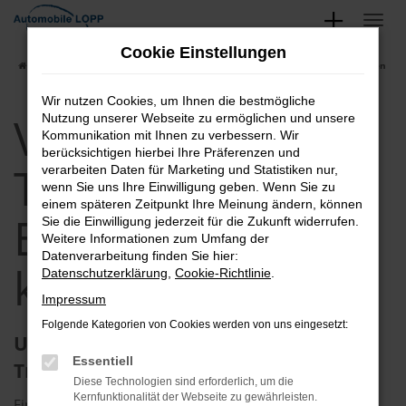
Zum
Hauptinhalt
Cookie Einstellungen
springen
Startseite
Erfurt
VW
VW T6.1 Transporter in Erfurt günstig kaufen
Wir nutzen Cookies, um Ihnen die bestmögliche
VW T6.1
Nutzung unserer Webseite zu ermöglichen und unsere
Kommunikation mit Ihnen zu verbessern. Wir
berücksichtigen hierbei Ihre Präferenzen und
Transporter in
verarbeiten Daten für Marketing und Statistiken nur,
wenn Sie uns Ihre Einwilligung geben. Wenn Sie zu
einem späteren Zeitpunkt Ihre Meinung ändern, können
Erfurt günstig
Sie die Einwilligung jederzeit für die Zukunft widerrufen.
Weitere Informationen zum Umfang der
Datenverarbeitung finden Sie hier:
kaufen
Datenschutzerklärung
,
Cookie-Richtlinie
.
Impressum
Folgende Kategorien von Cookies werden von uns eingesetzt:
Unterwegs in Ihrem neuen VW T6.1
Essentiell
Transporter in Erfurt
Diese Technologien sind erforderlich, um die
Kernfunktionalität der Webseite zu gewährleisten.
Ein VW T6.1 Transporter ist bestens für Fahrten in und um