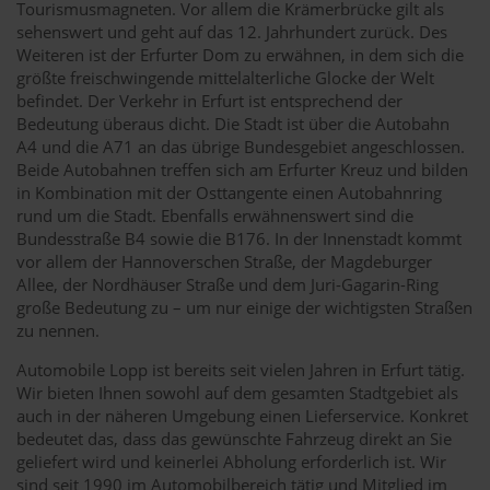
Tourismusmagneten. Vor allem die Krämerbrücke gilt als
sehenswert und geht auf das 12. Jahrhundert zurück. Des
Weiteren ist der Erfurter Dom zu erwähnen, in dem sich die
größte freischwingende mittelalterliche Glocke der Welt
befindet. Der Verkehr in Erfurt ist entsprechend der
Bedeutung überaus dicht. Die Stadt ist über die Autobahn
A4 und die A71 an das übrige Bundesgebiet angeschlossen.
Beide Autobahnen treffen sich am Erfurter Kreuz und bilden
in Kombination mit der Osttangente einen Autobahnring
rund um die Stadt. Ebenfalls erwähnenswert sind die
Bundesstraße B4 sowie die B176. In der Innenstadt kommt
vor allem der Hannoverschen Straße, der Magdeburger
Allee, der Nordhäuser Straße und dem Juri-Gagarin-Ring
große Bedeutung zu – um nur einige der wichtigsten Straßen
zu nennen.
Automobile Lopp ist bereits seit vielen Jahren in Erfurt tätig.
Wir bieten Ihnen sowohl auf dem gesamten Stadtgebiet als
auch in der näheren Umgebung einen Lieferservice. Konkret
bedeutet das, dass das gewünschte Fahrzeug direkt an Sie
geliefert wird und keinerlei Abholung erforderlich ist. Wir
sind seit 1990 im Automobilbereich tätig und Mitglied im