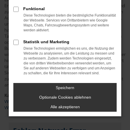
Erfurt geeignet. Das Fahrzeug hat sich im Alltag bewährt und
Funktional
zudem in verschiedenen Vergleichstests überzeugt. Wir von
Diese Technologien bieten die bestmögliche Funktionalität
Automobile Lopp bieten in Erfurt zahlreiche Möglichkeiten,
der Webseite. Services von Drittanbietern wie Google
um an Ihren neuen VW T6.1 Transporter zu kommen. Sie
Maps, Chats, Fahrzeugbewertungssystem und weitere
haben dabei die Wahl, ob Sie in einen Neuwagen oder eine
werden aktiviert.
Tageszulassung einsteigen bzw. sich für einen Jahreswagen
oder Gebrauchtwagen entscheiden. Als Mitglied im
Statistik und Marketing
Bundesverband unabhängiger Kfz-Händler gewährleisten
Diese Technologien ermöglichen es uns, die Nutzung der
wir eine rundum kompetente und seriöse Beratung. Darüber
Webseite zu analysieren, um die Leistung zu messen und
zu verbessern. Zudem werden Technologien eingesetzt,
hinaus sind wir als Kfz-Meisterbetrieb für Kunden aus Erfurt
die von dritten Werbetreibenden verwendet werden, um
tätig und haben seit 1990 mit Autos zu tun. Gerne können
Sie auf anderen Webseiten zu verfolgen und um Anzeigen
Sie Ihren VW T6.1 Transporter in Erfurt individuell
zu schalten, die für Ihre Interessen relevant sind.
zusammenstellen oder in unserem umfangreichen Angebot
an vorhanden Fahrzeugen stöbern.
Speichern
Kategorie
Optionale Cookies ablehnen
VW T6.1 Transporter Gebrauchtwagen Erfurt
Alle akzeptieren
VW T6.1 Transporter Tageszulassung Erfurt