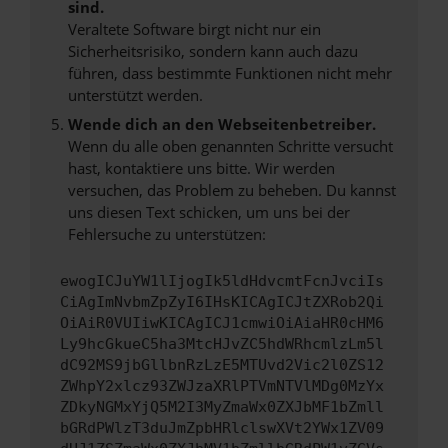
sind.
Veraltete Software birgt nicht nur ein
Sicherheitsrisiko, sondern kann auch dazu
führen, dass bestimmte Funktionen nicht mehr
unterstützt werden.
Wende dich an den Webseitenbetreiber.
Wenn du alle oben genannten Schritte versucht
hast, kontaktiere uns bitte. Wir werden
versuchen, das Problem zu beheben. Du kannst
uns diesen Text schicken, um uns bei der
Fehlersuche zu unterstützen:
ewogICJuYW1lIjogIk5ldHdvcmtFcnJvciIs
CiAgImNvbmZpZyI6IHsKICAgICJtZXRob2Qi
OiAiR0VUIiwKICAgICJ1cmwiOiAiaHR0cHM6
Ly9hcGkueC5ha3MtcHJvZC5hdWRhcmlzLm5l
dC92MS9jbGllbnRzLzE5MTUvd2Vic2l0ZS12
ZWhpY2xlcz93ZWJzaXRlPTVmNTVlMDg0MzYx
ZDkyNGMxYjQ5M2I3MyZmaWx0ZXJbMF1bZmll
bGRdPWlzT3duJmZpbHRlclswXVt2YWx1ZV09