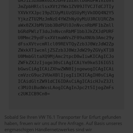
dHJ1ZSZmaWx0ZXJbMV1bZmllbGRdPW1vZGVs
JmZpbHRlclsxXVt2YWx1ZV09JTVCJTdCJTIy
YXVkYXJpc19pZCUyMiUzQSUyMjVkODQ4N2Y5
YjkzZTU2MzJmNzE4YWZhNyUyMiU3RCU1RCZm
aWx0ZXJbMV1bb3BdPUlOJnNvcnRbMF1bZmll
bGRdPWlzT3duJnNvcnRbMF1bb3JkZXJdPURF
U0Mmc29ydFsxXVtmaWVsZF09aXNUb3Amc29y
dFsxXVtvcmRlcl09REVTQyZzb3J0WzJdW2Zp
ZWxkXT1wcmljZSZzb3J0WzJdW29yZGVyXT1B
U0MmbGltaXQ9MjAmc2tpcD0wIiwKICAgICJo
ZWFkZXJzIjoge30sCiAgICAiYm9keSI6IG51
bGwsCiAgICAiZXhwZWN0IjogewogICAgICAi
cmVzcG9uc2VUeXBlIjogIiIKICAgIH0sCiAg
ICAidGltZW91dCI6IDAsCiAgICAicHJvZ3Jl
c3MiOiBudWxsLAogICAgInJpc2t5IjogZmFs
c2UKICB9Cn0=
Sobald Sie Ihren VW T6.1 Transporter für Erfurt gefunden
haben, freuen wir uns auf Ihre Anfrage. Auf Basis unseres
engmaschigen Händlernetzwerkes sind wir