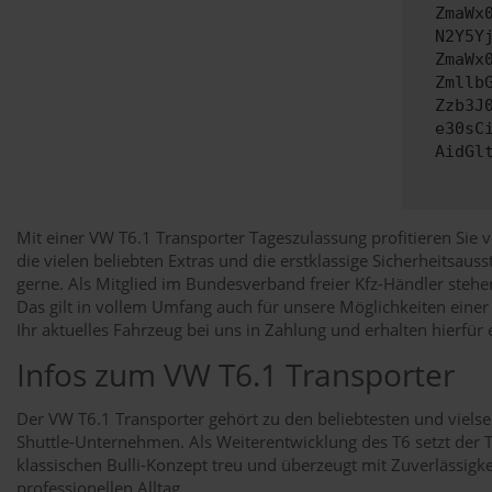
ZmaWx
N2Y5Y
ZmaWx
Zmllb
Zzb3J
e30sC
AidGl
Mit einer VW T6.1 Transporter Tageszulassung profitieren Sie v
die vielen beliebten Extras und die erstklassige Sicherheitsau
gerne. Als Mitglied im Bundesverband freier Kfz-Händler stehe
Das gilt in vollem Umfang auch für unsere Möglichkeiten eine
Ihr aktuelles Fahrzeug bei uns in Zahlung und erhalten hierfür
Infos zum VW T6.1 Transporter
Der VW T6.1 Transporter gehört zu den beliebtesten und viels
Shuttle-Unternehmen. Als Weiterentwicklung des T6 setzt der T6
klassischen Bulli-Konzept treu und überzeugt mit Zuverlässigk
professionellen Alltag.