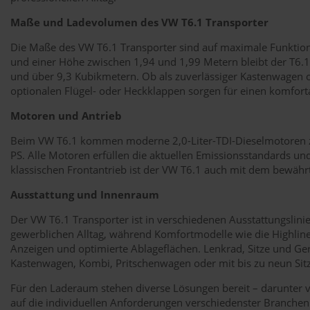
Maße und Ladevolumen des VW T6.1 Transporter
Die Maße des VW T6.1 Transporter sind auf maximale Funktional
und einer Höhe zwischen 1,94 und 1,99 Metern bleibt der T6.1
und über 9,3 Kubikmetern. Ob als zuverlässiger Kastenwagen o
optionalen Flügel- oder Heckklappen sorgen für einen komfo
Motoren und Antrieb
Beim VW T6.1 kommen moderne 2,0-Liter-TDI-Dieselmotoren zum 
PS. Alle Motoren erfüllen die aktuellen Emissionsstandards u
klassischen Frontantrieb ist der VW T6.1 auch mit dem bewährt
Ausstattung und Innenraum
Der VW T6.1 Transporter ist in verschiedenen Ausstattungslinie
gewerblichen Alltag, während Komfortmodelle wie die Highline-
Anzeigen und optimierte Ablageflächen. Lenkrad, Sitze und G
Kastenwagen, Kombi, Pritschenwagen oder mit bis zu neun Sitz
Für den Laderaum stehen diverse Lösungen bereit – darunter ve
auf die individuellen Anforderungen verschiedenster Branche