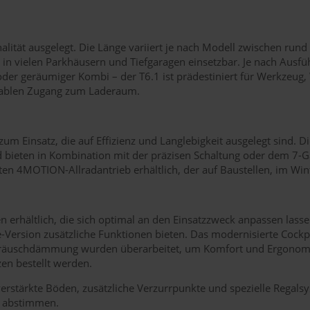
ität ausgelegt. Die Länge variiert je nach Modell zwischen rund
 in vielen Parkhäusern und Tiefgaragen einsetzbar. Je nach Ausf
der geräumiger Kombi – der T6.1 ist prädestiniert für Werkzeug,
rtablen Zugang zum Laderaum.
Einsatz, die auf Effizienz und Langlebigkeit ausgelegt sind. Di
nd bieten in Kombination mit der präzisen Schaltung oder dem 7-
en 4MOTION-Allradantrieb erhältlich, der auf Baustellen, im Win
n erhältlich, die sich optimal an den Einsatzzweck anpassen lass
Version zusätzliche Funktionen bieten. Das modernisierte Cockpit
eräuschdämmung wurden überarbeitet, um Komfort und Ergonomie 
en bestellt werden.
rstärkte Böden, zusätzliche Verzurrpunkte und spezielle Regalsy
n abstimmen.