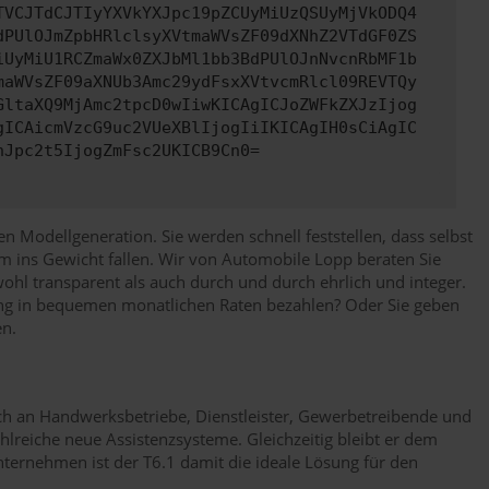
TVCJTdCJTIyYXVkYXJpc19pZCUyMiUzQSUyMjVkODQ4
dPUlOJmZpbHRlclsyXVtmaWVsZF09dXNhZ2VTdGF0ZS
iUyMiU1RCZmaWx0ZXJbMl1bb3BdPUlOJnNvcnRbMF1b
maWVsZF09aXNUb3Amc29ydFsxXVtvcmRlcl09REVTQy
GltaXQ9MjAmc2tpcD0wIiwKICAgICJoZWFkZXJzIjog
gICAicmVzcG9uc2VUeXBlIjogIiIKICAgIH0sCiAgIC
nJpc2t5IjogZmFsc2UKICB9Cn0=
n Modellgeneration. Sie werden schnell feststellen, dass selbst
aum ins Gewicht fallen. Wir von Automobile Lopp beraten Sie
ohl transparent als auch durch und durch ehrlich und integer.
sung in bequemen monatlichen Raten bezahlen? Oder Sie geben
en.
ch an Handwerksbetriebe, Dienstleister, Gewerbetreibende und
hlreiche neue Assistenzsysteme. Gleichzeitig bleibt er dem
nternehmen ist der T6.1 damit die ideale Lösung für den