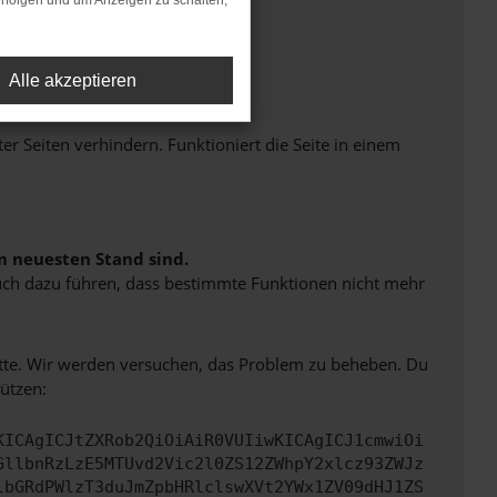
rfolgen und um Anzeigen zu schalten,
Alle akzeptieren
Seiten verhindern. Funktioniert die Seite in einem
m neuesten Stand sind.
 auch dazu führen, dass bestimmte Funktionen nicht mehr
bitte. Wir werden versuchen, das Problem zu beheben. Du
ützen:
KICAgICJtZXRob2QiOiAiR0VUIiwKICAgICJ1cmwiOi
GllbnRzLzE5MTUvd2Vic2l0ZS12ZWhpY2xlcz93ZWJz
lbGRdPWlzT3duJmZpbHRlclswXVt2YWx1ZV09dHJ1ZS