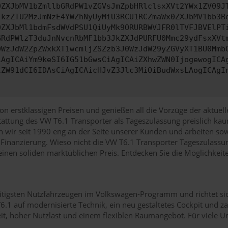
0ZXJbMV1bZmllbGRdPW1vZGVsJmZpbHRlclsxXVt2YWx1ZV09J
jkzZTU2MzJmNzE4YWZhNyUyMiU3RCU1RCZmaWx0ZXJbMV1bb3B
0ZXJbMl1bdmFsdWVdPSU1QiUyMk9ORURBWVJFR0lTVFJBVElPT
GRdPWlzT3duJnNvcnRbMF1bb3JkZXJdPURFU0Mmc29ydFsxXVt
0WzJdW2ZpZWxkXT1wcmljZSZzb3J0WzJdW29yZGVyXT1BU0Mmb
iAgICAiYm9keSI6IG51bGwsCiAgICAiZXhwZWN0IjogewogICA
tZW91dCI6IDAsCiAgICAicHJvZ3Jlc3MiOiBudWxsLAogICAgI
on erstklassigen Preisen und genießen all die Vorzüge der aktuelle
sstattung des VW T6.1 Transporter als Tageszulassung preislich k
n wir seit 1990 eng an der Seite unserer Kunden und arbeiten sow
r Finanzierung. Wieso nicht die VW T6.1 Transporter Tageszulas
 einen soliden marktüblichen Preis. Entdecken Sie die Möglichkeit
eitigsten Nutzfahrzeugen im Volkswagen-Programm und richtet si
.1 auf modernisierte Technik, ein neu gestaltetes Cockpit und za
eit, hoher Nutzlast und einem flexiblen Raumangebot. Für viele U