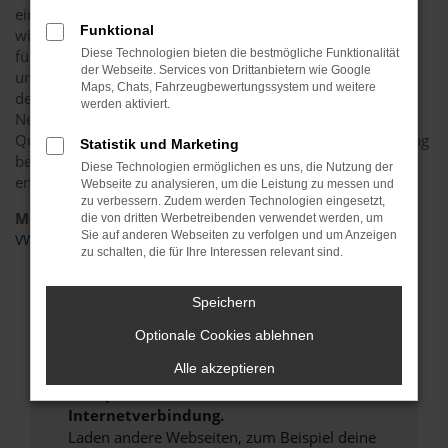
einzigen Kilometer gefahren wurde. Die Vorgehensweise
Funktional
wird meist von Händlern gewählt, die durch das Zulassen
für einen Tag die Rabattbestimmung der Hersteller
Diese Technologien bieten die bestmögliche Funktionalität
der Webseite. Services von Drittanbietern wie Google
umgehen. Anders formuliert, lässt sich auf diese Weise
Maps, Chats, Fahrzeugbewertungssystem und weitere
deutlich mehr sparen als beim Kauf eines klassischen
werden aktiviert.
Neuwagens. Und dass, ohne Abstriche hinsichtlich der
Qualität. Hinzu kommt, dass jede VW Caddy Tageszulassung
Statistik und Marketing
bereits auf Lager ist und somit keinerlei Wartezeiten
Diese Technologien ermöglichen es uns, die Nutzung der
entstehen. Sie können also sofort durchstarten.
Webseite zu analysieren, um die Leistung zu messen und
zu verbessern. Zudem werden Technologien eingesetzt,
Marken
die von dritten Werbetreibenden verwendet werden, um
Sie auf anderen Webseiten zu verfolgen und um Anzeigen
VW
zu schalten, die für Ihre Interessen relevant sind.
Fehler: Network Error
Speichern
Beim Laden ist ein Fehler aufgetreten.
Optionale Cookies ablehnen
Hier sind ein paar Tipps, die dir helfen können:
Alle akzeptieren
Überprüfe deine Firewall und deine
Internetverbindung.
Laden andere Webseiten, zum Beispiel deine