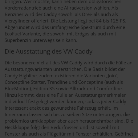
bringen. Wer möchte, kann neben dem obligatorischen
Vorderradantrieb auch eine Allradversion wählen. Als
Benziner wird der Caddy sowohl als Drei- als auch als
Vierzylinder offeriert. Die Leistung liegt bei 84 bis 125 PS.
Abgerundet wird das umfangreiche Spektrum durch eine
EcoFuel-Variante, die sowohl mit Erdgas als auch mit
Superbenzin unterwegs sein kann.
Die Ausstattung des VW Caddy
Die besondere Vielfalt des VW Caddy wird durch die Fülle an
Ausstattungsvarianten unterstrichen. Die Basis bildet der
Caddy Highline, zudem existieren die Varianten „Join“,
Conceptline Starter, Trendline und Conceptline (auch als
BlueMotion), Edition 35 sowie Alltrack und Comfortline.
Hinzu kommt, dass eine Fülle an Ausstattungsmerkmalen
individuell festgelegt werden können, sodass jeder Caddy-
Interessent exakt das gewünschte Fahrzeug erhält. Im
Innenraum lassen sich bis zu sieben Sitze unterbringen, die
problemlos umklappbar aber auch herausnehmbar sind. Die
Heckklappe folgt den Bedürfnissen und ist sowohl mit
Fenster als auch als Flügeltür mit Fenster erhältlich. Geöffnet