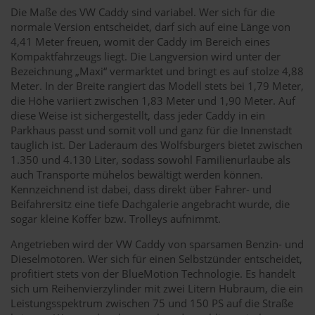
Die Maße des VW Caddy sind variabel. Wer sich für die
normale Version entscheidet, darf sich auf eine Länge von
4,41 Meter freuen, womit der Caddy im Bereich eines
Kompaktfahrzeugs liegt. Die Langversion wird unter der
Bezeichnung „Maxi“ vermarktet und bringt es auf stolze 4,88
Meter. In der Breite rangiert das Modell stets bei 1,79 Meter,
die Höhe variiert zwischen 1,83 Meter und 1,90 Meter. Auf
diese Weise ist sichergestellt, dass jeder Caddy in ein
Parkhaus passt und somit voll und ganz für die Innenstadt
tauglich ist. Der Laderaum des Wolfsburgers bietet zwischen
1.350 und 4.130 Liter, sodass sowohl Familienurlaube als
auch Transporte mühelos bewältigt werden können.
Kennzeichnend ist dabei, dass direkt über Fahrer- und
Beifahrersitz eine tiefe Dachgalerie angebracht wurde, die
sogar kleine Koffer bzw. Trolleys aufnimmt.
Angetrieben wird der VW Caddy von sparsamen Benzin- und
Dieselmotoren. Wer sich für einen Selbstzünder entscheidet,
profitiert stets von der BlueMotion Technologie. Es handelt
sich um Reihenvierzylinder mit zwei Litern Hubraum, die ein
Leistungsspektrum zwischen 75 und 150 PS auf die Straße