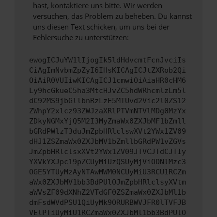
hast, kontaktiere uns bitte. Wir werden
versuchen, das Problem zu beheben. Du kannst
uns diesen Text schicken, um uns bei der
Fehlersuche zu unterstützen:
ewogICJuYW1lIjogIk5ldHdvcmtFcnJvciIs
CiAgImNvbmZpZyI6IHsKICAgICJtZXRob2Qi
OiAiR0VUIiwKICAgICJ1cmwiOiAiaHR0cHM6
Ly9hcGkueC5ha3MtcHJvZC5hdWRhcmlzLm5l
dC92MS9jbGllbnRzLzE5MTUvd2Vic2l0ZS12
ZWhpY2xlcz93ZWJzaXRlPTVmNTVlMDg0MzYx
ZDkyNGMxYjQ5M2I3MyZmaWx0ZXJbMF1bZmll
bGRdPWlzT3duJmZpbHRlclswXVt2YWx1ZV09
dHJ1ZSZmaWx0ZXJbMV1bZmllbGRdPW1vZGVs
JmZpbHRlclsxXVt2YWx1ZV09JTVCJTdCJTIy
YXVkYXJpc19pZCUyMiUzQSUyMjViODNlMzc3
OGE5YTUyMzAyNTAwMWM0NCUyMiU3RCU1RCZm
aWx0ZXJbMV1bb3BdPUlOJmZpbHRlclsyXVtm
aWVsZF09dXNhZ2VTdGF0ZSZmaWx0ZXJbMl1b
dmFsdWVdPSU1QiUyMk9ORURBWVJFR0lTVFJB
VElPTiUyMiU1RCZmaWx0ZXJbMl1bb3BdPUlO