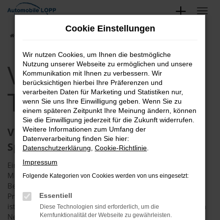
Zum
Hauptinhalt
Cookie Einstellungen
springen
Startseite
VW
VW Caddy
VW Caddy Tageszulassung
Wir nutzen Cookies, um Ihnen die bestmögliche
VW Caddy
Nutzung unserer Webseite zu ermöglichen und unsere
Kommunikation mit Ihnen zu verbessern. Wir
berücksichtigen hierbei Ihre Präferenzen und
Tageszulassung
verarbeiten Daten für Marketing und Statistiken nur,
wenn Sie uns Ihre Einwilligung geben. Wenn Sie zu
einem späteren Zeitpunkt Ihre Meinung ändern, können
Sie die Einwilligung jederzeit für die Zukunft widerrufen.
VW Caddy Tageszulassung: die Lust am
Weitere Informationen zum Umfang der
Datenverarbeitung finden Sie hier:
Sparen
Datenschutzerklärung
,
Cookie-Richtlinie
.
Impressum
Eine VW Caddy Tageszulassung ist eine der cleverste
Möglichkeiten, um in Ihren Traumwagen einzusteigen. Die
Folgende Kategorien von Cookies werden von uns eingesetzt:
Besonderheit liegt in den Rabatten, die sich fast mit dem
Preis eines Gebrauchtwagens vergleichen lassen. Der Clou
Essentiell
ist jedoch, dass eine VW Caddy Tageszulassung faktisch ein
Diese Technologien sind erforderlich, um die
Neuwagen ist, der in den meisten Fällen noch keinen
Kernfunktionalität der Webseite zu gewährleisten.