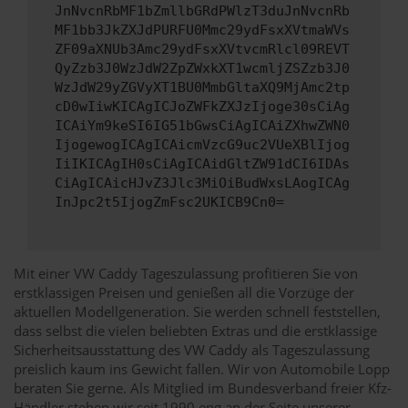
JnNvcnRbMF1bZmllbGRdPWlzT3duJnNvcnRb
MF1bb3JkZXJdPURFU0Mmc29ydFsxXVtmaWVs
ZF09aXNUb3Amc29ydFsxXVtvcmRlcl09REVT
QyZzb3J0WzJdW2ZpZWxkXT1wcmljZSZzb3J0
WzJdW29yZGVyXT1BU0MmbGltaXQ9MjAmc2tp
cD0wIiwKICAgICJoZWFkZXJzIjoge30sCiAg
ICAiYm9keSI6IG51bGwsCiAgICAiZXhwZWN0
IjogewogICAgICAicmVzcG9uc2VUeXBlIjog
IiIKICAgIH0sCiAgICAidGltZW91dCI6IDAs
CiAgICAicHJvZ3Jlc3MiOiBudWxsLAogICAg
InJpc2t5IjogZmFsc2UKICB9Cn0=
Mit einer VW Caddy Tageszulassung profitieren Sie von
erstklassigen Preisen und genießen all die Vorzüge der
aktuellen Modellgeneration. Sie werden schnell feststellen,
dass selbst die vielen beliebten Extras und die erstklassige
Sicherheitsausstattung des VW Caddy als Tageszulassung
preislich kaum ins Gewicht fallen. Wir von Automobile Lopp
beraten Sie gerne. Als Mitglied im Bundesverband freier Kfz-
Händler stehen wir seit 1990 eng an der Seite unserer