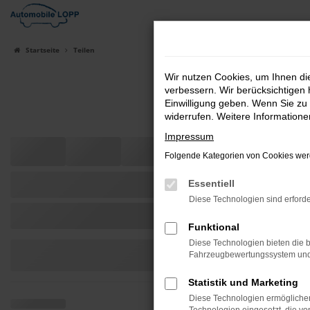
Zum
Hauptinhalt
springen
Startseite
Teilen
Wir nutzen Cookies, um Ihnen d
verbessern. Wir berücksichtigen 
Einwilligung geben. Wenn Sie zu 
widerrufen. Weitere Information
Impressum
Folgende Kategorien von Cookies werd
Essentiell
Diese Technologien sind erforde
Funktional
Diese Technologien bieten die b
Fahrzeugbewertungssystem und w
Statistik und Marketing
Diese Technologien ermöglichen