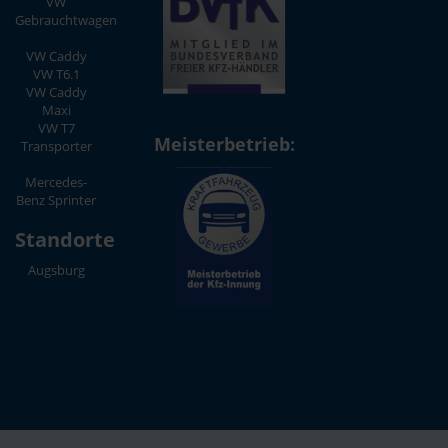
VW
Gebrauchtwagen
VW Caddy
VW T6.1
VW Caddy
Maxi
VW T7
Meisterbetrieb:
Transporter
Mercedes-
Benz Sprinter
Standorte
Augsburg