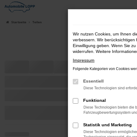
Zum
Hauptinhalt
springen
Startseite
Teilen
Wir nutzen Cookies, um Ihnen d
verbessern. Wir berücksichtigen 
Einwilligung geben. Wenn Sie zu 
widerrufen. Weitere Information
Impressum
Folgende Kategorien von Cookies werd
Essentiell
Diese Technologien sind erforde
Funktional
Diese Technologien bieten die b
Fahrzeugbewertungssystem und w
Statistik und Marketing
Diese Technologien ermöglichen