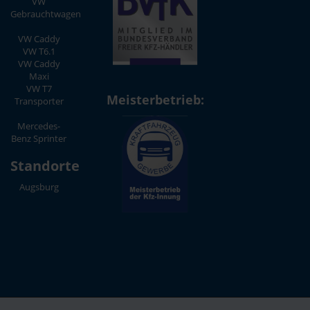
VW
Gebrauchtwagen
VW Caddy
VW T6.1
VW Caddy
Maxi
VW T7
Meisterbetrieb:
Transporter
Mercedes-
Benz Sprinter
Standorte
Augsburg