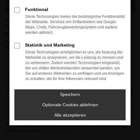
Funktional
Diese Technologien bieten die bestmögliche Funktionalität
Hersteller:
VW
der Webseite. Services von Drittanbietern wie Google
Typ:
T3 Multivan „Last Limited Edition“ LLE
Maps, Chats, Fahrzeugbewertungssystem und weitere
Erstzulassung:
06.05.1992
werden aktiviert.
Leistung:
68kW (92PS)
Statistik und Marketing
Vmax:
138 km/h
Diese Technologien ermöglichen es uns, die Nutzung der
Webseite zu analysieren, um die Leistung zu messen und
zu verbessern. Zudem werden Technologien eingesetzt,
die von dritten Werbetreibenden verwendet werden, um
Als quasi letzte Chance für Heckmotor Fans baute
Sie auf anderen Webseiten zu verfolgen und um Anzeigen
Volkswagen im Modelljahr 1992 noch eine Sonderserie der
zu schalten, die für Ihre Interessen relevant sind.
bereits abgelösten Modellreihe „T3“. Mit der Bezeichnung
„Last Limited Edition“
rollten 2.500 Exemplare vom Band,
Speichern
die unerwartet schnell verkauft waren. Die seinerzeit neue
Modellreihe „T4“ wurde schon seit Mitte 1990 gebaut, mit
Optionale Cookies ablehnen
dem für Volkswagen revolutionären Frontmotorkonzept. Bis
Alle akzeptieren
dahin wurden knapp 7 Millionen Volkswagen Transporter
der Baureihen „T1“ bis „T3“ gebaut, allesamt mit dem
bewährten Heckmotorkonzept.