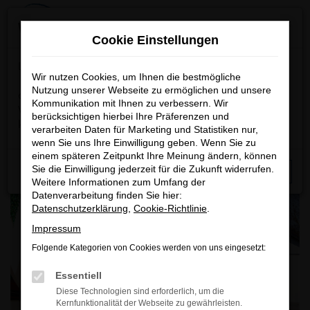
Zum
×
Wichtige Information
Hauptinhalt
Cookie Einstellungen
springen
Startseite
Unternehmen
Oldtimer & Youngtimer
Lieber Besucher,
Wir nutzen Cookies, um Ihnen die bestmögliche
VW T3 Multivan 2.1 „Last Limited
Nutzung unserer Webseite zu ermöglichen und unsere
das nachfolgende Fahrzeug wird grundsätzlich nicht zum
Kommunikation mit Ihnen zu verbessern. Wir
Edition LLE“ 1992
Verkauf angeboten, nur ein unwiderstehliches Angebot
berücksichtigen hierbei Ihre Präferenzen und
könnte eine Motivation für einen Besitzerwechsel sein.
verarbeiten Daten für Marketing und Statistiken nur,
wenn Sie uns Ihre Einwilligung geben. Wenn Sie zu
einem späteren Zeitpunkt Ihre Meinung ändern, können
Sie die Einwilligung jederzeit für die Zukunft widerrufen.
Schließen
Weitere Informationen zum Umfang der
Datenverarbeitung finden Sie hier:
Datenschutzerklärung
,
Cookie-Richtlinie
.
Impressum
Folgende Kategorien von Cookies werden von uns eingesetzt:
Essentiell
Diese Technologien sind erforderlich, um die
Kernfunktionalität der Webseite zu gewährleisten.