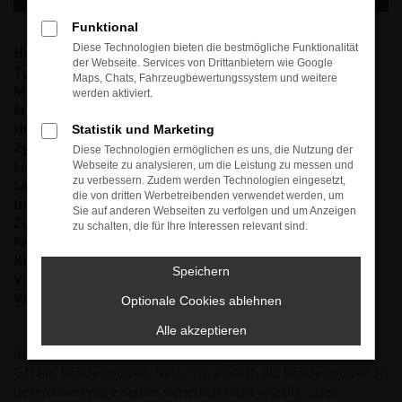
Funktional
Diese Technologien bieten die bestmögliche Funktionalität
Hersteller:
Volkswagen
der Webseite. Services von Drittanbietern wie Google
Typ/Ausführung:
17
Maps, Chats, Fahrzeugbewertungssystem und weitere
Modellbezeichnung:
Golf GTI „Pirelli“
werden aktiviert.
Erstzulassung:
29.09.1983
Hubraum:
1.760 ccm³
Statistik und Marketing
Zylinder:
4
Diese Technologien ermöglichen es uns, die Nutzung der
Leistung:
82 kW (112 PS)
Webseite zu analysieren, um die Leistung zu messen und
zu verbessern. Zudem werden Technologien eingesetzt,
Lackierung:
Alpinweiß
die von dritten Werbetreibenden verwendet werden, um
Innenausstattung:
Stoff
Sie auf anderen Webseiten zu verfolgen und um Anzeigen
Zustand:
Außergewöhnlich
zu schalten, die für Ihre Interessen relevant sind.
Fahrgestellnummer:
WVWZZZ17ZDW650…
Kilometer:
181.500
Speichern
Vorbesitzer:
3
Vmax:
183 km/h
Optionale Cookies ablehnen
Alle akzeptieren
In seinem letzten offiziellen Modelljahr erschien vom Golf I
GTI ein Sondermodell. Nein, ihn einfach als Sondermodell zu
bezeichnen wäre seiner sicherlich nicht würdig. „Der