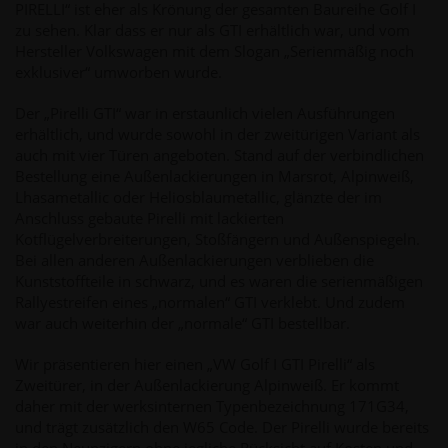
PIRELLI“ ist eher als Krönung der gesamten Baureihe Golf I
zu sehen. Klar dass er nur als GTI erhältlich war, und vom
Hersteller Volkswagen mit dem Slogan „Serienmäßig noch
exklusiver“ umworben wurde.
Der „Pirelli GTI“ war in erstaunlich vielen Ausführungen
erhältlich, und wurde sowohl in der zweitürigen Variant als
auch mit vier Türen angeboten. Stand auf der verbindlichen
Bestellung eine Außenlackierungen in Marsrot, Alpinweiß,
Lhasametallic oder Heliosblaumetallic, glänzte der im
Anschluss gebaute Pirelli mit lackierten
Kotflügelverbreiterungen, Stoßfängern und Außenspiegeln.
Bei allen anderen Außenlackierungen verblieben die
Kunststoffteile in schwarz, und es waren die serienmäßigen
Rallyestreifen eines „normalen“ GTI verklebt. Und zudem
war auch weiterhin der „normale“ GTI bestellbar.
Wir präsentieren hier einen „VW Golf I GTI Pirelli“ als
Zweitürer, in der Außenlackierung Alpinweiß. Er kommt
daher mit der werksinternen Typenbezeichnung 171G34,
und trägt zusätzlich den W65 Code. Der Pirelli wurde bereits
in den Neunzigern ohne jegliche Rücksicht auf Kosten und