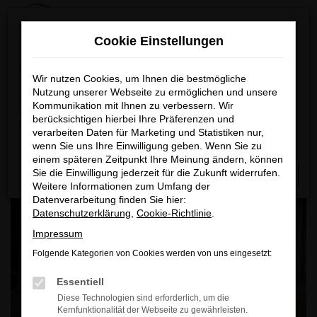
Zum
×
Wichtige Information
Hauptinhalt
Cookie Einstellungen
springen
Startseite
Unternehmen
Oldtimer & Youngtimer
Lieber Besucher,
Wir nutzen Cookies, um Ihnen die bestmögliche
Volkswagen Golf GTI „Pirelli“ 1983
Nutzung unserer Webseite zu ermöglichen und unsere
das nachfolgende Fahrzeug wird grundsätzlich nicht zum
Kommunikation mit Ihnen zu verbessern. Wir
Verkauf angeboten, nur ein unwiderstehliches Angebot
berücksichtigen hierbei Ihre Präferenzen und
könnte eine Motivation für einen Besitzerwechsel sein.
verarbeiten Daten für Marketing und Statistiken nur,
wenn Sie uns Ihre Einwilligung geben. Wenn Sie zu
einem späteren Zeitpunkt Ihre Meinung ändern, können
Sie die Einwilligung jederzeit für die Zukunft widerrufen.
Schließen
Weitere Informationen zum Umfang der
Datenverarbeitung finden Sie hier:
Datenschutzerklärung
,
Cookie-Richtlinie
.
Impressum
Folgende Kategorien von Cookies werden von uns eingesetzt:
Essentiell
Diese Technologien sind erforderlich, um die
Kernfunktionalität der Webseite zu gewährleisten.