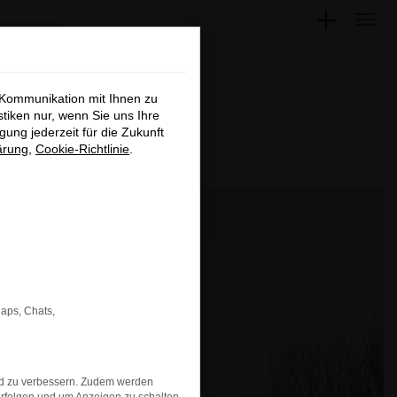
×
 Kommunikation mit Ihnen zu
stiken nur, wenn Sie uns Ihre
ung jederzeit für die Zukunft
en, nur
ärung
,
Cookie-Richtlinie
.
wechsel
hließen
Maps, Chats,
nd zu verbessern. Zudem werden