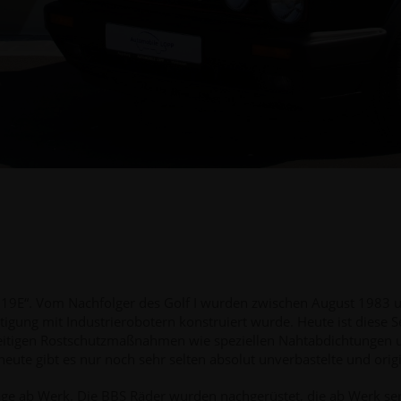
g „19E“. Vom Nachfolger des Golf I wurden zwischen August 1983
rtigung mit Industrierobotern konstruiert wurde. Heute ist diese 
eitigen Rostschutzmaßnahmen wie speziellen Nahtabdichtungen u
heute gibt es nur noch sehr selten absolut unverbastelte und ori
age ab Werk. Die BBS Räder wurden nachgerüstet, die ab Werk ser