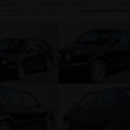
ch vermisst man die Leichtfüßigkeit eines Golf I GTI. Aber in Sach
lometern glänzt dieser schwarze GTI im
hervorragenden Origina