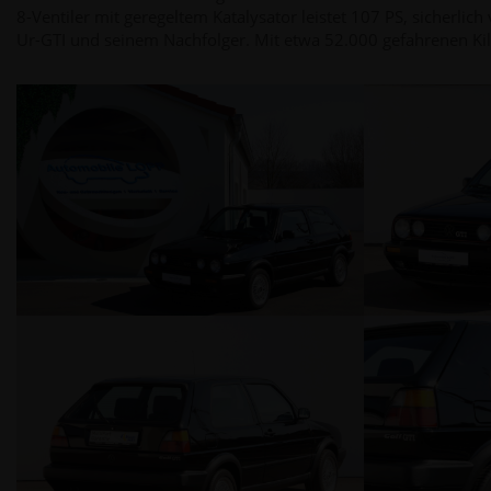
8-Ventiler mit geregeltem Katalysator leistet 107 PS, sicherli
Ur-GTI und seinem Nachfolger. Mit etwa 52.000 gefahrenen Ki