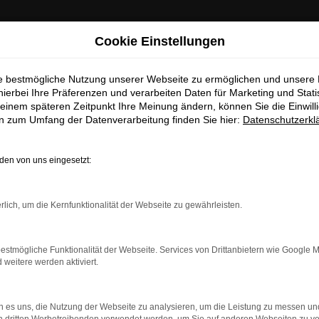
ige Information
Cookie Einstellungen
ie bestmögliche Nutzung unserer Webseite zu ermöglichen und unsere
esucher,
89
hierbei Ihre Präferenzen und verarbeiten Daten für Marketing und Stati
einem späteren Zeitpunkt Ihre Meinung ändern, können Sie die Einwillig
folgende Fahrzeug wird grundsätzlich nicht zum Verkauf angebot
en zum Umfang der Datenverarbeitung finden Sie hier:
Datenschutzerkl
derstehliches Angebot könnte eine Motivation für einen Besitzer
en von uns eingesetzt:
Sc
rlich, um die Kernfunktionalität der Webseite zu gewährleisten.
estmögliche Funktionalität der Webseite. Services von Drittanbietern wie Google 
eitere werden aktiviert.
 es uns, die Nutzung der Webseite zu analysieren, um die Leistung zu messen u