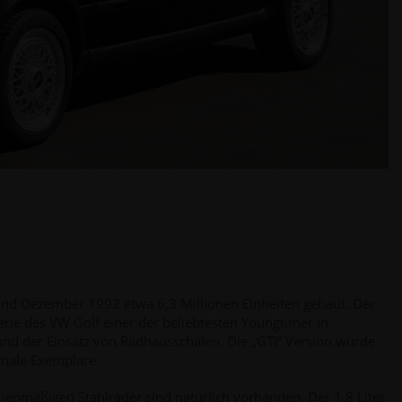
 und Dezember 1992 etwa 6,3 Millionen Einheiten gebaut. Der
Serie des VW Golf einer der beliebtesten Youngtimer in
nd der Einsatz von Radhausschalen. Die „GTI“ Version wurde
ginale Exemplare.
ienmäßigen Stahlräder sind natürlich vorhanden. Der 1.8 Liter