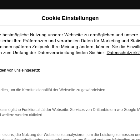
ige Information
Cookie Einstellungen
ie bestmögliche Nutzung unserer Webseite zu ermöglichen und unsere
esucher,
Typ 3 1973
hierbei Ihre Präferenzen und verarbeiten Daten für Marketing und Stati
einem späteren Zeitpunkt Ihre Meinung ändern, können Sie die Einwillig
folgende Fahrzeug wird grundsätzlich nicht zum Verkauf angebot
en zum Umfang der Datenverarbeitung finden Sie hier:
Datenschutzerkl
derstehliches Angebot könnte eine Motivation für einen Besitzer
en von uns eingesetzt:
Sc
rlich, um die Kernfunktionalität der Webseite zu gewährleisten.
estmögliche Funktionalität der Webseite. Services von Drittanbietern wie Google 
eitere werden aktiviert.
 es uns, die Nutzung der Webseite zu analysieren, um die Leistung zu messen u