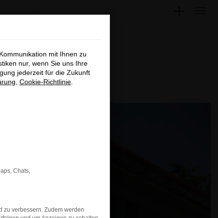
×
 Kommunikation mit Ihnen zu
stiken nur, wenn Sie uns Ihre
ung jederzeit für die Zukunft
en, nur
ärung
,
Cookie-Richtlinie
.
wechsel
hließen
Maps, Chats,
nd zu verbessern. Zudem werden