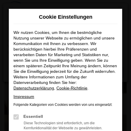
Zum
×
Wichtige Information
Hauptinhalt
Cookie Einstellungen
springen
Startseite
Unternehmen
Oldtimer & Youngtimer
Lieber Besucher,
Wir nutzen Cookies, um Ihnen die bestmögliche
Dodge Challenger SRT 2016
Nutzung unserer Webseite zu ermöglichen und unsere
das nachfolgende Fahrzeug wird grundsätzlich nicht zum
Kommunikation mit Ihnen zu verbessern. Wir
Verkauf angeboten, nur ein unwiderstehliches Angebot
berücksichtigen hierbei Ihre Präferenzen und
könnte eine Motivation für einen Besitzerwechsel sein.
verarbeiten Daten für Marketing und Statistiken nur,
wenn Sie uns Ihre Einwilligung geben. Wenn Sie zu
einem späteren Zeitpunkt Ihre Meinung ändern, können
Sie die Einwilligung jederzeit für die Zukunft widerrufen.
Schließen
Weitere Informationen zum Umfang der
Datenverarbeitung finden Sie hier:
Datenschutzerklärung
,
Cookie-Richtlinie
.
Impressum
Folgende Kategorien von Cookies werden von uns eingesetzt:
Essentiell
Diese Technologien sind erforderlich, um die
Kernfunktionalität der Webseite zu gewährleisten.