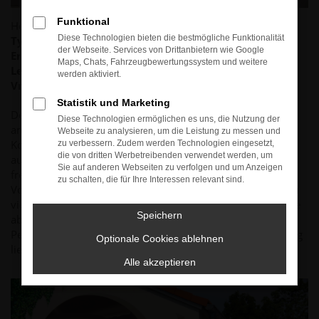
Funktional
Hersteller: Dodge
Diese Technologien bieten die bestmögliche Funktionalität
Typ:
Challenger SRT 392
der Webseite. Services von Drittanbietern wie Google
Erstzulassung:
06.09.2016
Maps, Chats, Fahrzeugbewertungssystem und weitere
Leistung:
362kW(492PS)
werden aktiviert.
Vmax:
270km/h
Statistik und Marketing
Der Challenger SRT verkörpert den Begriff des
Diese Technologien ermöglichen es uns, die Nutzung der
amerikanischen Musclecars, er verbindet Leistung und
Webseite zu analysieren, um die Leistung zu messen und
Komfort wie kaum ein anderer. Wie bei seinen Vorfahren
zu verbessern. Zudem werden Technologien eingesetzt,
die von dritten Werbetreibenden verwendet werden, um
aus den Sechziger und Siebziger Jahren, sorgt ein
Sie auf anderen Webseiten zu verfolgen und um Anzeigen
freisaugender 6.4 Liter großer V8 für beeindruckenden
zu schalten, die für Ihre Interessen relevant sind.
Vorschub unter einzigartiger Klangkulisse. Im Gegensatz zu
vielen europäischen Leistungskonkurrenten lädt der Dodge
Speichern
aber eher zum Cruisen ein, die teils übertriebene
Performance ist nicht sein Ziel. In der emotionalen Wertung
Optionale Cookies ablehnen
liegt der Challenger ganz vorne,
pure Fahrfreude
!
Alle akzeptieren