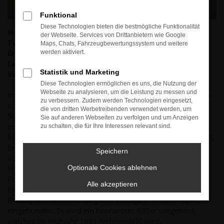
Funktional
Diese Technologien bieten die bestmögliche Funktionalität
Hersteller:
BMW
der Webseite. Services von Drittanbietern wie Google
Typ:
628 CSI Cabrio
Maps, Chats, Fahrzeugbewertungssystem und weitere
Erstzulassung:
15.03.1982
werden aktiviert.
Leistung
: 135kW(184PS))
Statistik und Marketing
Vmax:
205km/h
Diese Technologien ermöglichen es uns, die Nutzung der
Webseite zu analysieren, um die Leistung zu messen und
Im Jahr 1980 gründete Marketingspezialist Jürgen G. Weber
zu verbessern. Zudem werden Technologien eingesetzt,
nach einer inspirierenden Reise durch die Vereinigten
die von dritten Werbetreibenden verwendet werden, um
Staaten die Firma Tropic Automobil-Design. Die im
Sie auf anderen Webseiten zu verfolgen und um Anzeigen
schwäbischen Crailsheim ansässige Firma nahm sich
zu schalten, die für Ihre Interessen relevant sind.
bewährte Coupes der großen Automobilhersteller zur Brust,
befreite diese vom Stahldach und so entstanden attraktive
Speichern
Vollcabriolets. Zunächst waren es Modelle von Toyota und
Honda, dann sollte es der Sechser von BMW werden.
Optionale Cookies ablehnen
Friedrich-Peter Lorenz aus Koblenz, ein ehemaliger
Alle akzeptieren
Entwicklungsingenieur von Ford und anerkannter
Prototypenbauer, wurde gleich zu Beginn in das Projekt
eingebunden. Es wird ein hennaroter 635er umgebaut,
welches im Frühjahr 1981 fertiggestellt wird.