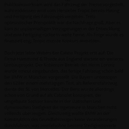
Publikumswirksam wird das Fahrzeug der Presse vorgestellt,
währenddessen wird vom Hersteller Tropic bereits Plaung
und Fertigung des Fahrzeuges vergeben. Trotz
optimistischer Preispolitik war die Nachfrage groß. Aber es
kam zu unplanmäßigen Verzögerungen in der Entwicklung
und eine Fertigung rückte in weite Ferne. Als Folge wurde es
finanziell eng, Tropic musste Konkurs anmelden.
Doch jetzt lebte Webers 6er Cabrio Projekt erst auf: Die
Firma Hammond & Thiede aus England startete ein weiteres
Umbauprojekt. Der Koblenzer Betrieb des Herrn Lorenz
wurde erneut eingebunden, das fertige Fahrzeug schon bald
bei BMW in München vorgestellt. Die Bayern unterzogen
den 628er einem mehrtägigen Test, als Referenzfahrzeug
diente der SL von Mercedes. Der Benz wurde allerdings
schon von Grund auf als Cabriolet konzipiert, der
umgebaute Sechser konnte in der statischen und
dynamischen Steifigkeit die Ingenieure in München nicht
vollends überzeugen. Gleichzeitig wollte BMW an der
Konstruktion des Grundfahrzeuges keine Veränderungen
durchführen, was zweifelsohne bessere Steifigkeitswerte