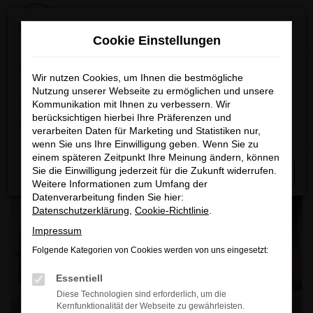
Zum
×
Wichtige Information
Hauptinhalt
Cookie Einstellungen
springen
Startseite
Unternehmen
Oldtimer & Youngtimer
Lieber Besucher,
Wir nutzen Cookies, um Ihnen die bestmögliche
BMW 628 CSI Cabrio „Hammond &
Nutzung unserer Webseite zu ermöglichen und unsere
das nachfolgende Fahrzeug wird grundsätzlich nicht zum
Kommunikation mit Ihnen zu verbessern. Wir
Thiede“
Verkauf angeboten, nur ein unwiderstehliches Angebot
berücksichtigen hierbei Ihre Präferenzen und
könnte eine Motivation für einen Besitzerwechsel sein.
verarbeiten Daten für Marketing und Statistiken nur,
wenn Sie uns Ihre Einwilligung geben. Wenn Sie zu
einem späteren Zeitpunkt Ihre Meinung ändern, können
Sie die Einwilligung jederzeit für die Zukunft widerrufen.
Schließen
Weitere Informationen zum Umfang der
Datenverarbeitung finden Sie hier:
Datenschutzerklärung
,
Cookie-Richtlinie
.
Impressum
Folgende Kategorien von Cookies werden von uns eingesetzt:
Essentiell
Diese Technologien sind erforderlich, um die
Kernfunktionalität der Webseite zu gewährleisten.