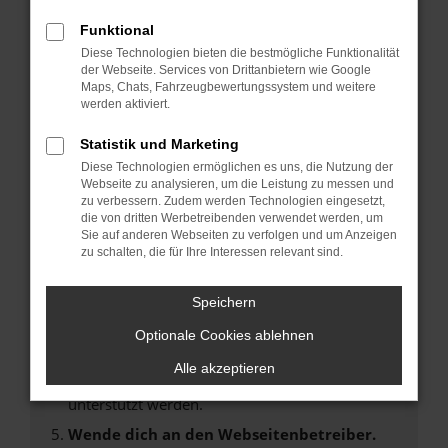
Laden andere Webseiten, zum Beispiel deine
Suchmaschine?
Funktional
Diese Technologien bieten die bestmögliche Funktionalität
Prüfe deine Browsererweiterungen.
der Webseite. Services von Drittanbietern wie Google
Manche Erweiterungen, wie Werbeblocker,
Maps, Chats, Fahrzeugbewertungssystem und weitere
können das Laden bestimmter Seiten
werden aktiviert.
verhindern. Funktioniert die Seite in einem
Statistik und Marketing
anderen Browser oder in einem privaten
Fenster?
Diese Technologien ermöglichen es uns, die Nutzung der
Webseite zu analysieren, um die Leistung zu messen und
Starte dein Gerät neu.
zu verbessern. Zudem werden Technologien eingesetzt,
Das kann manchmal helfen, vorübergehende
die von dritten Werbetreibenden verwendet werden, um
Sie auf anderen Webseiten zu verfolgen und um Anzeigen
Probleme zu beheben.
zu schalten, die für Ihre Interessen relevant sind.
Stelle sicher, dass dein Browser und dein
Betriebssystem auf dem neuesten Stand
Speichern
sind.
Optionale Cookies ablehnen
Veraltete Software birgt nicht nur ein
Sicherheitsrisiko, sondern kann auch dazu
Alle akzeptieren
führen, dass bestimmte Funktionen nicht mehr
unterstützt werden.
Wende dich an den Webseitenbetreiber.