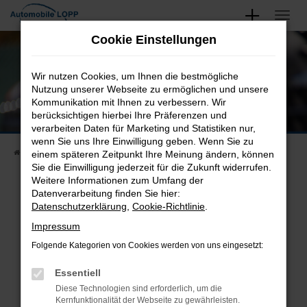
Zum
Hauptinhalt
Unsere Neu- und Gebrauchtwagen
Cookie Einstellungen
springen
Finden Sie Ihren Nächsten
Wir nutzen Cookies, um Ihnen die bestmögliche
Nutzung unserer Webseite zu ermöglichen und unsere
Kommunikation mit Ihnen zu verbessern. Wir
berücksichtigen hierbei Ihre Präferenzen und
verarbeiten Daten für Marketing und Statistiken nur,
wenn Sie uns Ihre Einwilligung geben. Wenn Sie zu
Startseite
Fahrzeugangebote
Fahrzeugsuche
einem späteren Zeitpunkt Ihre Meinung ändern, können
Sie die Einwilligung jederzeit für die Zukunft widerrufen.
Weitere Informationen zum Umfang der
Datenverarbeitung finden Sie hier:
Datenschutzerklärung
,
Cookie-Richtlinie
.
Fehler: Network Error
Impressum
Beim Laden ist ein Fehler aufgetreten.
Folgende Kategorien von Cookies werden von uns eingesetzt:
Hier sind ein paar Tipps, die dir helfen können:
Essentiell
Überprüfe deine Firewall und deine
Diese Technologien sind erforderlich, um die
Internetverbindung.
Kernfunktionalität der Webseite zu gewährleisten.