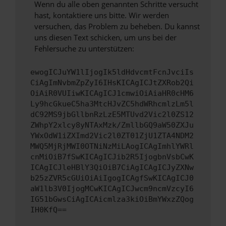
Wenn du alle oben genannten Schritte versucht
hast, kontaktiere uns bitte. Wir werden
versuchen, das Problem zu beheben. Du kannst
uns diesen Text schicken, um uns bei der
Fehlersuche zu unterstützen:
ewogICJuYW1lIjogIk5ldHdvcmtFcnJvciIs
CiAgImNvbmZpZyI6IHsKICAgICJtZXRob2Qi
OiAiR0VUIiwKICAgICJ1cmwiOiAiaHR0cHM6
Ly9hcGkueC5ha3MtcHJvZC5hdWRhcmlzLm5l
dC92MS9jbGllbnRzLzE5MTUvd2Vic2l0ZS12
ZWhpY2xlcy8yNTAxMzk/ZmllbGQ9aW50ZXJu
YWxOdW1iZXImd2Vic2l0ZT01ZjU1ZTA4NDM2
MWQ5MjRjMWI0OTNiNzMiLAogICAgImhlYWRl
cnMiOiB7fSwKICAgICJib2R5IjogbnVsbCwK
ICAgICJleHBlY3QiOiB7CiAgICAgICJyZXNw
b25zZVR5cGUiOiAiIgogICAgfSwKICAgICJ0
aW1lb3V0IjogMCwKICAgICJwcm9ncmVzcyI6
IG51bGwsCiAgICAicmlza3kiOiBmYWxzZQog
IH0KfQ==