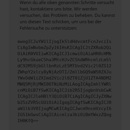
Wenn du alle oben genannten Schritte versucht
hast, kontaktiere uns bitte. Wir werden
versuchen, das Problem zu beheben. Du kannst
uns diesen Text schicken, um uns bei der
Fehlersuche zu unterstützen:
ewogICJuYW1lIjogIk5ldHdvcmtFcnJvciIs
CiAgImNvbmZpZyI6IHsKICAgICJtZXRob2Qi
OiAiR0VUIiwKICAgICJ1cmwiOiAiaHR0cHM6
Ly9hcGkueC5ha3MtcHJvZC5hdWRhcmlzLm5l
dC92MS9jbGllbnRzLzE5MTUvd2Vic2l0ZS12
ZWhpY2xlcy8yNjAzOTI/ZmllbGQ9aW50ZXJu
YWxOdW1iZXImd2Vic2l0ZT01ZjU1ZTA4NDM2
MWQ5MjRjMWI0OTNiNzMiLAogICAgImhlYWRl
cnMiOiB7fSwKICAgICJib2R5IjogbnVsbCwK
ICAgICJleHBlY3QiOiB7CiAgICAgICJyZXNw
b25zZVR5cGUiOiAiIgogICAgfSwKICAgICJ0
aW1lb3V0IjogMCwKICAgICJwcm9ncmVzcyI6
IG51bGwsCiAgICAicmlza3kiOiBmYWxzZQog
IH0KfQ==