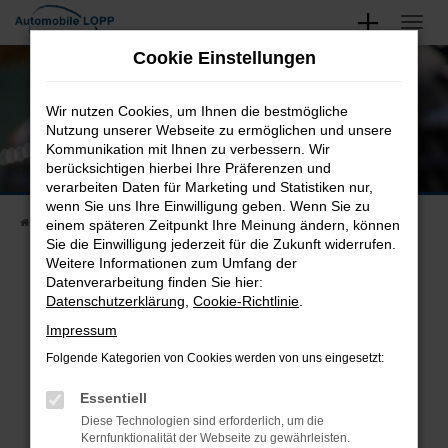
Zum
Hauptinhalt
Unsere Neu- und Gebrauchtwagen
Cookie Einstellungen
springen
Finden Sie Ihren Nächsten
Wir nutzen Cookies, um Ihnen die bestmögliche
Nutzung unserer Webseite zu ermöglichen und unsere
Kommunikation mit Ihnen zu verbessern. Wir
berücksichtigen hierbei Ihre Präferenzen und
verarbeiten Daten für Marketing und Statistiken nur,
wenn Sie uns Ihre Einwilligung geben. Wenn Sie zu
Startseite
Fahrzeugangebote
Fahrzeugsuche
einem späteren Zeitpunkt Ihre Meinung ändern, können
Sie die Einwilligung jederzeit für die Zukunft widerrufen.
Weitere Informationen zum Umfang der
Datenverarbeitung finden Sie hier:
Datenschutzerklärung
,
Cookie-Richtlinie
.
Fehler: Network Error
Impressum
Beim Laden ist ein Fehler aufgetreten.
Folgende Kategorien von Cookies werden von uns eingesetzt:
Hier sind ein paar Tipps, die dir helfen können:
Essentiell
Überprüfe deine Firewall und deine
Diese Technologien sind erforderlich, um die
Internetverbindung.
Kernfunktionalität der Webseite zu gewährleisten.