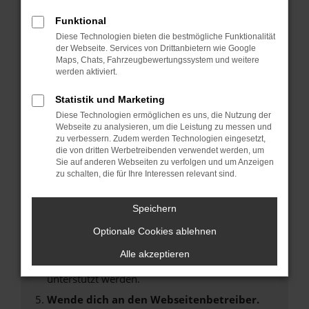
Laden andere Webseiten, zum Beispiel deine
Suchmaschine?
Funktional
Diese Technologien bieten die bestmögliche Funktionalität
Prüfe deine Browsererweiterungen.
der Webseite. Services von Drittanbietern wie Google
Manche Erweiterungen, wie Werbeblocker,
Maps, Chats, Fahrzeugbewertungssystem und weitere
können das Laden bestimmter Seiten
werden aktiviert.
verhindern. Funktioniert die Seite in einem
Statistik und Marketing
anderen Browser oder in einem privaten
Fenster?
Diese Technologien ermöglichen es uns, die Nutzung der
Webseite zu analysieren, um die Leistung zu messen und
Starte dein Gerät neu.
zu verbessern. Zudem werden Technologien eingesetzt,
Das kann manchmal helfen, vorübergehende
die von dritten Werbetreibenden verwendet werden, um
Sie auf anderen Webseiten zu verfolgen und um Anzeigen
Probleme zu beheben.
zu schalten, die für Ihre Interessen relevant sind.
Stelle sicher, dass dein Browser und dein
Betriebssystem auf dem neuesten Stand
Speichern
sind.
Optionale Cookies ablehnen
Veraltete Software birgt nicht nur ein
Sicherheitsrisiko, sondern kann auch dazu
Alle akzeptieren
führen, dass bestimmte Funktionen nicht mehr
unterstützt werden.
Wende dich an den Webseitenbetreiber.