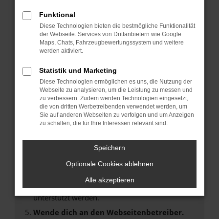
Laden andere Webseiten, zum Beispiel deine
Suchmaschine?
Funktional
Diese Technologien bieten die bestmögliche Funktionalität
Prüfe deine Browsererweiterungen.
der Webseite. Services von Drittanbietern wie Google
Manche Erweiterungen, wie Werbeblocker,
Maps, Chats, Fahrzeugbewertungssystem und weitere
können das Laden bestimmter Seiten
werden aktiviert.
verhindern. Funktioniert die Seite in einem
Statistik und Marketing
anderen Browser oder in einem privaten
Fenster?
Diese Technologien ermöglichen es uns, die Nutzung der
Webseite zu analysieren, um die Leistung zu messen und
Starte dein Gerät neu.
zu verbessern. Zudem werden Technologien eingesetzt,
Das kann manchmal helfen, vorübergehende
die von dritten Werbetreibenden verwendet werden, um
Sie auf anderen Webseiten zu verfolgen und um Anzeigen
Probleme zu beheben.
zu schalten, die für Ihre Interessen relevant sind.
Stelle sicher, dass dein Browser und dein
Betriebssystem auf dem neuesten Stand
Speichern
sind.
Optionale Cookies ablehnen
Veraltete Software birgt nicht nur ein
Sicherheitsrisiko, sondern kann auch dazu
Alle akzeptieren
führen, dass bestimmte Funktionen nicht mehr
unterstützt werden.
Wende dich an den Webseitenbetreiber.