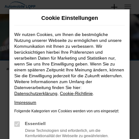
Zum
Hauptinhalt
Unsere Neu- und Gebrauchtwagen
Cookie Einstellungen
springen
Finden Sie Ihren Nächsten
Wir nutzen Cookies, um Ihnen die bestmögliche
Nutzung unserer Webseite zu ermöglichen und unsere
Kommunikation mit Ihnen zu verbessern. Wir
berücksichtigen hierbei Ihre Präferenzen und
verarbeiten Daten für Marketing und Statistiken nur,
wenn Sie uns Ihre Einwilligung geben. Wenn Sie zu
Startseite
Fahrzeugangebote
Fahrzeugsuche
einem späteren Zeitpunkt Ihre Meinung ändern, können
Sie die Einwilligung jederzeit für die Zukunft widerrufen.
Weitere Informationen zum Umfang der
Datenverarbeitung finden Sie hier:
Datenschutzerklärung
,
Cookie-Richtlinie
.
Fehler: Network Error
Impressum
Beim Laden ist ein Fehler aufgetreten.
Folgende Kategorien von Cookies werden von uns eingesetzt:
Hier sind ein paar Tipps, die dir helfen können:
Essentiell
Überprüfe deine Firewall und deine
Diese Technologien sind erforderlich, um die
Internetverbindung.
Kernfunktionalität der Webseite zu gewährleisten.