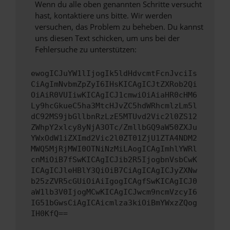
Wenn du alle oben genannten Schritte versucht
hast, kontaktiere uns bitte. Wir werden
versuchen, das Problem zu beheben. Du kannst
uns diesen Text schicken, um uns bei der
Fehlersuche zu unterstützen:
ewogICJuYW1lIjogIk5ldHdvcmtFcnJvciIs
CiAgImNvbmZpZyI6IHsKICAgICJtZXRob2Qi
OiAiR0VUIiwKICAgICJ1cmwiOiAiaHR0cHM6
Ly9hcGkueC5ha3MtcHJvZC5hdWRhcmlzLm5l
dC92MS9jbGllbnRzLzE5MTUvd2Vic2l0ZS12
ZWhpY2xlcy8yNjA3OTc/ZmllbGQ9aW50ZXJu
YWxOdW1iZXImd2Vic2l0ZT01ZjU1ZTA4NDM2
MWQ5MjRjMWI0OTNiNzMiLAogICAgImhlYWRl
cnMiOiB7fSwKICAgICJib2R5IjogbnVsbCwK
ICAgICJleHBlY3QiOiB7CiAgICAgICJyZXNw
b25zZVR5cGUiOiAiIgogICAgfSwKICAgICJ0
aW1lb3V0IjogMCwKICAgICJwcm9ncmVzcyI6
IG51bGwsCiAgICAicmlza3kiOiBmYWxzZQog
IH0KfQ==