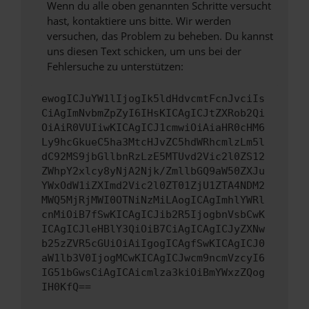
Wenn du alle oben genannten Schritte versucht
hast, kontaktiere uns bitte. Wir werden
versuchen, das Problem zu beheben. Du kannst
uns diesen Text schicken, um uns bei der
Fehlersuche zu unterstützen:
ewogICJuYW1lIjogIk5ldHdvcmtFcnJvciIs
CiAgImNvbmZpZyI6IHsKICAgICJtZXRob2Qi
OiAiR0VUIiwKICAgICJ1cmwiOiAiaHR0cHM6
Ly9hcGkueC5ha3MtcHJvZC5hdWRhcmlzLm5l
dC92MS9jbGllbnRzLzE5MTUvd2Vic2l0ZS12
ZWhpY2xlcy8yNjA2Njk/ZmllbGQ9aW50ZXJu
YWxOdW1iZXImd2Vic2l0ZT01ZjU1ZTA4NDM2
MWQ5MjRjMWI0OTNiNzMiLAogICAgImhlYWRl
cnMiOiB7fSwKICAgICJib2R5IjogbnVsbCwK
ICAgICJleHBlY3QiOiB7CiAgICAgICJyZXNw
b25zZVR5cGUiOiAiIgogICAgfSwKICAgICJ0
aW1lb3V0IjogMCwKICAgICJwcm9ncmVzcyI6
IG51bGwsCiAgICAicmlza3kiOiBmYWxzZQog
IH0KfQ==