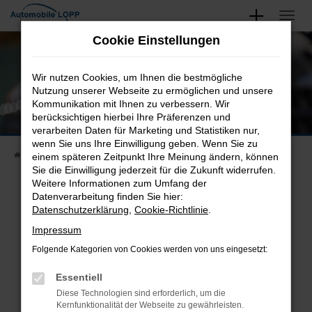
Zum
Hauptinhalt
Unsere Neu- und Gebrauchtwagen
Cookie Einstellungen
springen
Finden Sie Ihren Nächsten
Wir nutzen Cookies, um Ihnen die bestmögliche
Nutzung unserer Webseite zu ermöglichen und unsere
Kommunikation mit Ihnen zu verbessern. Wir
berücksichtigen hierbei Ihre Präferenzen und
verarbeiten Daten für Marketing und Statistiken nur,
wenn Sie uns Ihre Einwilligung geben. Wenn Sie zu
Startseite
Fahrzeugangebote
Fahrzeugsuche
einem späteren Zeitpunkt Ihre Meinung ändern, können
Sie die Einwilligung jederzeit für die Zukunft widerrufen.
Weitere Informationen zum Umfang der
Datenverarbeitung finden Sie hier:
Datenschutzerklärung
,
Cookie-Richtlinie
.
Fehler: Network Error
Impressum
Beim Laden ist ein Fehler aufgetreten.
Folgende Kategorien von Cookies werden von uns eingesetzt:
Hier sind ein paar Tipps, die dir helfen können:
Essentiell
Überprüfe deine Firewall und deine
Diese Technologien sind erforderlich, um die
Internetverbindung.
Kernfunktionalität der Webseite zu gewährleisten.