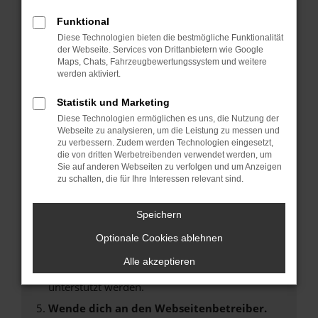
Laden andere Webseiten, zum Beispiel deine
Suchmaschine?
Funktional
Diese Technologien bieten die bestmögliche Funktionalität
Prüfe deine Browsererweiterungen.
der Webseite. Services von Drittanbietern wie Google
Manche Erweiterungen, wie Werbeblocker,
Maps, Chats, Fahrzeugbewertungssystem und weitere
können das Laden bestimmter Seiten
werden aktiviert.
verhindern. Funktioniert die Seite in einem
Statistik und Marketing
anderen Browser oder in einem privaten
Fenster?
Diese Technologien ermöglichen es uns, die Nutzung der
Webseite zu analysieren, um die Leistung zu messen und
Starte dein Gerät neu.
zu verbessern. Zudem werden Technologien eingesetzt,
Das kann manchmal helfen, vorübergehende
die von dritten Werbetreibenden verwendet werden, um
Sie auf anderen Webseiten zu verfolgen und um Anzeigen
Probleme zu beheben.
zu schalten, die für Ihre Interessen relevant sind.
Stelle sicher, dass dein Browser und dein
Betriebssystem auf dem neuesten Stand
Speichern
sind.
Optionale Cookies ablehnen
Veraltete Software birgt nicht nur ein
Sicherheitsrisiko, sondern kann auch dazu
Alle akzeptieren
führen, dass bestimmte Funktionen nicht mehr
unterstützt werden.
Wende dich an den Webseitenbetreiber.