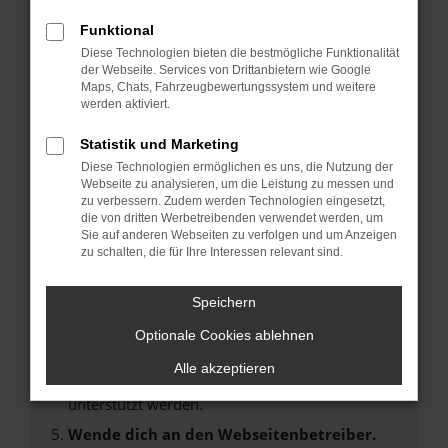
Laden andere Webseiten, zum Beispiel deine
Suchmaschine?
Funktional
Diese Technologien bieten die bestmögliche Funktionalität
Prüfe deine Browsererweiterungen.
der Webseite. Services von Drittanbietern wie Google
Manche Erweiterungen, wie Werbeblocker,
Maps, Chats, Fahrzeugbewertungssystem und weitere
können das Laden bestimmter Seiten
werden aktiviert.
verhindern. Funktioniert die Seite in einem
Statistik und Marketing
anderen Browser oder in einem privaten
Fenster?
Diese Technologien ermöglichen es uns, die Nutzung der
Webseite zu analysieren, um die Leistung zu messen und
Starte dein Gerät neu.
zu verbessern. Zudem werden Technologien eingesetzt,
Das kann manchmal helfen, vorübergehende
die von dritten Werbetreibenden verwendet werden, um
Sie auf anderen Webseiten zu verfolgen und um Anzeigen
Probleme zu beheben.
zu schalten, die für Ihre Interessen relevant sind.
Stelle sicher, dass dein Browser und dein
Betriebssystem auf dem neuesten Stand
Speichern
sind.
Optionale Cookies ablehnen
Veraltete Software birgt nicht nur ein
Sicherheitsrisiko, sondern kann auch dazu
Alle akzeptieren
führen, dass bestimmte Funktionen nicht mehr
unterstützt werden.
Wende dich an den Webseitenbetreiber.