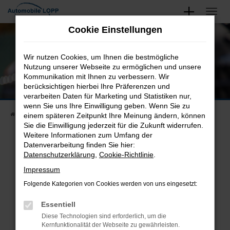
Zum
Hauptinhalt
Unsere Neu- und Gebrauchtwagen
Cookie Einstellungen
springen
Finden Sie Ihren Nächsten
Wir nutzen Cookies, um Ihnen die bestmögliche
Nutzung unserer Webseite zu ermöglichen und unsere
Kommunikation mit Ihnen zu verbessern. Wir
berücksichtigen hierbei Ihre Präferenzen und
verarbeiten Daten für Marketing und Statistiken nur,
wenn Sie uns Ihre Einwilligung geben. Wenn Sie zu
Startseite
Fahrzeugangebote
Fahrzeugsuche
einem späteren Zeitpunkt Ihre Meinung ändern, können
Sie die Einwilligung jederzeit für die Zukunft widerrufen.
Weitere Informationen zum Umfang der
Datenverarbeitung finden Sie hier:
Datenschutzerklärung
,
Cookie-Richtlinie
.
Fehler: Network Error
Impressum
Beim Laden ist ein Fehler aufgetreten.
Folgende Kategorien von Cookies werden von uns eingesetzt:
Hier sind ein paar Tipps, die dir helfen können:
Essentiell
Überprüfe deine Firewall und deine
Diese Technologien sind erforderlich, um die
Internetverbindung.
Kernfunktionalität der Webseite zu gewährleisten.