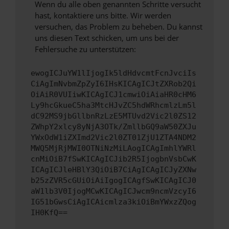
Wenn du alle oben genannten Schritte versucht
hast, kontaktiere uns bitte. Wir werden
versuchen, das Problem zu beheben. Du kannst
uns diesen Text schicken, um uns bei der
Fehlersuche zu unterstützen:
ewogICJuYW1lIjogIk5ldHdvcmtFcnJvciIs
CiAgImNvbmZpZyI6IHsKICAgICJtZXRob2Qi
OiAiR0VUIiwKICAgICJ1cmwiOiAiaHR0cHM6
Ly9hcGkueC5ha3MtcHJvZC5hdWRhcmlzLm5l
dC92MS9jbGllbnRzLzE5MTUvd2Vic2l0ZS12
ZWhpY2xlcy8yNjA3OTk/ZmllbGQ9aW50ZXJu
YWxOdW1iZXImd2Vic2l0ZT01ZjU1ZTA4NDM2
MWQ5MjRjMWI0OTNiNzMiLAogICAgImhlYWRl
cnMiOiB7fSwKICAgICJib2R5IjogbnVsbCwK
ICAgICJleHBlY3QiOiB7CiAgICAgICJyZXNw
b25zZVR5cGUiOiAiIgogICAgfSwKICAgICJ0
aW1lb3V0IjogMCwKICAgICJwcm9ncmVzcyI6
IG51bGwsCiAgICAicmlza3kiOiBmYWxzZQog
IH0KfQ==