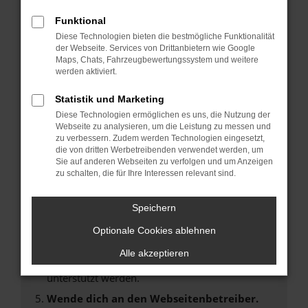
Laden andere Webseiten, zum Beispiel deine
Suchmaschine?
Funktional
Diese Technologien bieten die bestmögliche Funktionalität
Prüfe deine Browsererweiterungen.
der Webseite. Services von Drittanbietern wie Google
Manche Erweiterungen, wie Werbeblocker,
Maps, Chats, Fahrzeugbewertungssystem und weitere
können das Laden bestimmter Seiten
werden aktiviert.
verhindern. Funktioniert die Seite in einem
Statistik und Marketing
anderen Browser oder in einem privaten
Fenster?
Diese Technologien ermöglichen es uns, die Nutzung der
Webseite zu analysieren, um die Leistung zu messen und
Starte dein Gerät neu.
zu verbessern. Zudem werden Technologien eingesetzt,
Das kann manchmal helfen, vorübergehende
die von dritten Werbetreibenden verwendet werden, um
Sie auf anderen Webseiten zu verfolgen und um Anzeigen
Probleme zu beheben.
zu schalten, die für Ihre Interessen relevant sind.
Stelle sicher, dass dein Browser und dein
Betriebssystem auf dem neuesten Stand
Speichern
sind.
Optionale Cookies ablehnen
Veraltete Software birgt nicht nur ein
Sicherheitsrisiko, sondern kann auch dazu
Alle akzeptieren
führen, dass bestimmte Funktionen nicht mehr
unterstützt werden.
Wende dich an den Webseitenbetreiber.