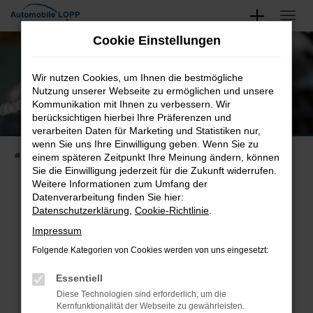
Zum
Hauptinhalt
Unsere Neu- und Gebrauchtwagen
Cookie Einstellungen
springen
Finden Sie Ihren Nächsten
Wir nutzen Cookies, um Ihnen die bestmögliche
Nutzung unserer Webseite zu ermöglichen und unsere
Kommunikation mit Ihnen zu verbessern. Wir
berücksichtigen hierbei Ihre Präferenzen und
verarbeiten Daten für Marketing und Statistiken nur,
wenn Sie uns Ihre Einwilligung geben. Wenn Sie zu
Startseite
Fahrzeugangebote
Fahrzeugsuche
einem späteren Zeitpunkt Ihre Meinung ändern, können
Sie die Einwilligung jederzeit für die Zukunft widerrufen.
Weitere Informationen zum Umfang der
Datenverarbeitung finden Sie hier:
Datenschutzerklärung
,
Cookie-Richtlinie
.
Fehler: Network Error
Impressum
Beim Laden ist ein Fehler aufgetreten.
Folgende Kategorien von Cookies werden von uns eingesetzt:
Hier sind ein paar Tipps, die dir helfen können:
Essentiell
Überprüfe deine Firewall und deine
Diese Technologien sind erforderlich, um die
Internetverbindung.
Kernfunktionalität der Webseite zu gewährleisten.