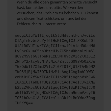
Wenn du alle oben genannten Schritte versucht
hast, kontaktiere uns bitte. Wir werden
versuchen, das Problem zu beheben. Du kannst
uns diesen Text schicken, um uns bei der
Fehlersuche zu unterstützen:
ewogICJuYW1lIjogIk5ldHdvcmtFcnJvciIs
CiAgImNvbmZpZyI6IHsKICAgICJtZXRob2Qi
OiAiR0VUIiwKICAgICJ1cmwiOiAiaHR0cHM6
Ly9hcGkueC5ha3MtcHJvZC5hdWRhcmlzLm5l
dC92MS9jbGllbnRzLzE5MTUvd2Vic2l0ZS12
ZWhpY2xlcy8yNTAyNzc/ZmllbGQ9aW50ZXJu
YWxOdW1iZXImd2Vic2l0ZT01ZjU1ZTA4NDM2
MWQ5MjRjMWI0OTNiNzMiLAogICAgImhlYWRl
cnMiOiB7fSwKICAgICJib2R5IjogbnVsbCwK
ICAgICJleHBlY3QiOiB7CiAgICAgICJyZXNw
b25zZVR5cGUiOiAiIgogICAgfSwKICAgICJ0
aW1lb3V0IjogMCwKICAgICJwcm9ncmVzcyI6
IG51bGwsCiAgICAicmlza3kiOiBmYWxzZQog
IH0KfQ==