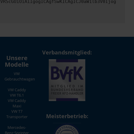
ZVR5cGUiOiAiIgogICAgfSwKICAgICJ0aW1lb3V0Ijog
Verbandsmitglied:
Unsere
Modelle
VW
Gebrauchtwagen
VW Caddy
VW T6.1
VW Caddy
Maxi
VW T7
Meisterbetrieb:
Transporter
Mercedes-
Benz Sprinter