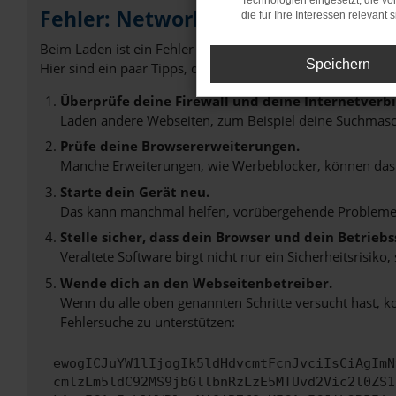
Technologien eingesetzt, die v
Fehler: Network Error
die für Ihre Interessen relevant s
Beim Laden ist ein Fehler aufgetreten.
Speichern
Hier sind ein paar Tipps, die dir helfen können:
Überprüfe deine Firewall und deine Internetverb
Laden andere Webseiten, zum Beispiel deine Suchmasc
Prüfe deine Browsererweiterungen.
Manche Erweiterungen, wie Werbeblocker, können das L
Starte dein Gerät neu.
Das kann manchmal helfen, vorübergehende Probleme
Stelle sicher, dass dein Browser und dein Betrie
Veraltete Software birgt nicht nur ein Sicherheitsrisi
Wende dich an den Webseitenbetreiber.
Wenn du alle oben genannten Schritte versucht hast, k
Fehlersuche zu unterstützen:
ewogICJuYW1lIjogIk5ldHdvcmtFcnJvciIsCiAgImN
cmlzLm5ldC92MS9jbGllbnRzLzE5MTUvd2Vic2l0ZS1