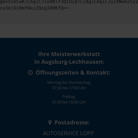
gbnVsbCwKICAgICJleHBlY3QiOiB7CiAgICAgICJyZXNwb25z
za3kiOiBmYWxzZQogIH0KfQ==
Ihre Meisterwerkstatt
in Augsburg-Lechhausen:
Öffnungszeiten & Kontakt:
Montag bis Donnerstag:
07:30 bis 17:00 Uhr
Freitag:
07:30 bis 16:00 Uhr
Postadresse:
AUTOSERVICE LOPP