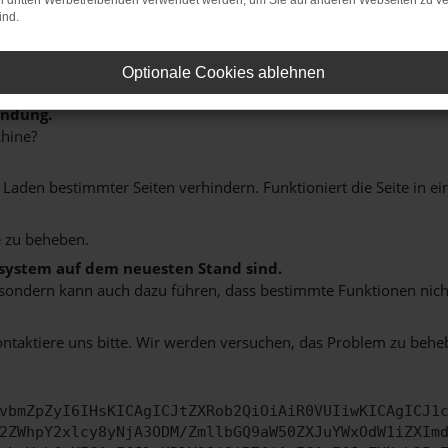
on dritten Werbetreibenden verwendet werden, um Sie auf anderen Webseiten zu ve
ind.
Optionale Cookies ablehnen
indung.
hine?
aden bestimmter Seiten verhindern. Funktioniert die Seite in e
 zu beheben.
bssystem auf dem neuesten Stand sind.
ko, sondern kann auch dazu führen, dass bestimmte Funktionen nic
ontaktiere uns bitte. Wir werden versuchen, das Problem zu behe
vbmZpZyI6IHsKICAgICJtZXRob2QiOiAiR0VUIiwKICAgICJ1
2ZWhpY2xlcy8yNjA3ODM/ZmllbGQ9aW50ZXJuYWxOdW1iZXIm