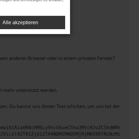
rfolgen und um Anzeigen zu schalten,
Alle akzeptieren
inem anderen Browser oder in einem privaten Fenster?
ht mehr unterstützt werden.
ben. Du kannst uns diesen Text schicken, um uns bei der
cmwiOiAiaHR0cHM6Ly9hcGkueC5ha3MtcHJvZC5hdWRh
d2Vic2l0ZT01ZjU1ZTA4NDM2MWQ5MjRjMWI0OTNiNzMi