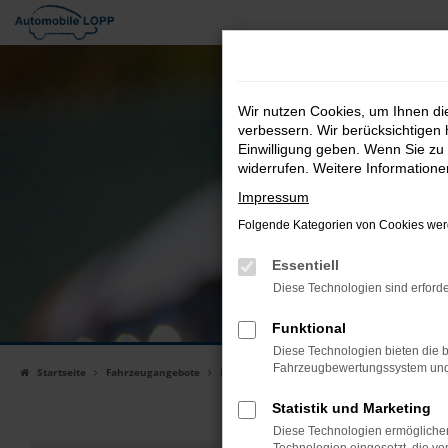
Zum
Hauptinhalt
Unser
springen
Wir nutzen Cookies, um Ihnen d
Finden Si
verbessern. Wir berücksichtigen 
Einwilligung geben. Wenn Sie zu 
widerrufen. Weitere Information
Impressum
Folgende Kategorien von Cookies werd
Essentiell
Diese Technologien sind erforde
Funktional
Diese Technologien bieten die b
Fahrzeugbewertungssystem und w
Startseite
Fahrzeugangebote
Fahrzeugsuche
Statistik und Marketing
Diese Technologien ermöglichen