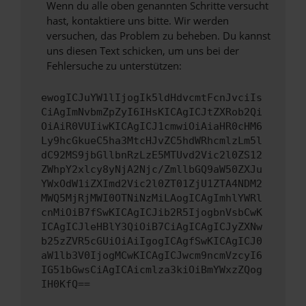
Wenn du alle oben genannten Schritte versucht
hast, kontaktiere uns bitte. Wir werden
versuchen, das Problem zu beheben. Du kannst
uns diesen Text schicken, um uns bei der
Fehlersuche zu unterstützen:
ewogICJuYW1lIjogIk5ldHdvcmtFcnJvciIs
CiAgImNvbmZpZyI6IHsKICAgICJtZXRob2Qi
OiAiR0VUIiwKICAgICJ1cmwiOiAiaHR0cHM6
Ly9hcGkueC5ha3MtcHJvZC5hdWRhcmlzLm5l
dC92MS9jbGllbnRzLzE5MTUvd2Vic2l0ZS12
ZWhpY2xlcy8yNjA2Njc/ZmllbGQ9aW50ZXJu
YWxOdW1iZXImd2Vic2l0ZT01ZjU1ZTA4NDM2
MWQ5MjRjMWI0OTNiNzMiLAogICAgImhlYWRl
cnMiOiB7fSwKICAgICJib2R5IjogbnVsbCwK
ICAgICJleHBlY3QiOiB7CiAgICAgICJyZXNw
b25zZVR5cGUiOiAiIgogICAgfSwKICAgICJ0
aW1lb3V0IjogMCwKICAgICJwcm9ncmVzcyI6
IG51bGwsCiAgICAicmlza3kiOiBmYWxzZQog
IH0KfQ==