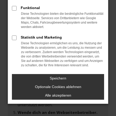
Laden andere Webseiten, zum Beispiel deine
Suchmaschine?
Funktional
Diese Technologien bieten die bestmögliche Funktionalität
Prüfe deine Browsererweiterungen.
der Webseite. Services von Drittanbietern wie Google
Manche Erweiterungen, wie Werbeblocker,
Maps, Chats, Fahrzeugbewertungssystem und weitere
können das Laden bestimmter Seiten
werden aktiviert.
verhindern. Funktioniert die Seite in einem
Statistik und Marketing
anderen Browser oder in einem privaten
Fenster?
Diese Technologien ermöglichen es uns, die Nutzung der
Webseite zu analysieren, um die Leistung zu messen und
Starte dein Gerät neu.
zu verbessern. Zudem werden Technologien eingesetzt,
Das kann manchmal helfen, vorübergehende
die von dritten Werbetreibenden verwendet werden, um
Sie auf anderen Webseiten zu verfolgen und um Anzeigen
Probleme zu beheben.
zu schalten, die für Ihre Interessen relevant sind.
Stelle sicher, dass dein Browser und dein
Betriebssystem auf dem neuesten Stand
Speichern
sind.
Optionale Cookies ablehnen
Veraltete Software birgt nicht nur ein
Sicherheitsrisiko, sondern kann auch dazu
Alle akzeptieren
führen, dass bestimmte Funktionen nicht mehr
unterstützt werden.
Wende dich an den Webseitenbetreiber.