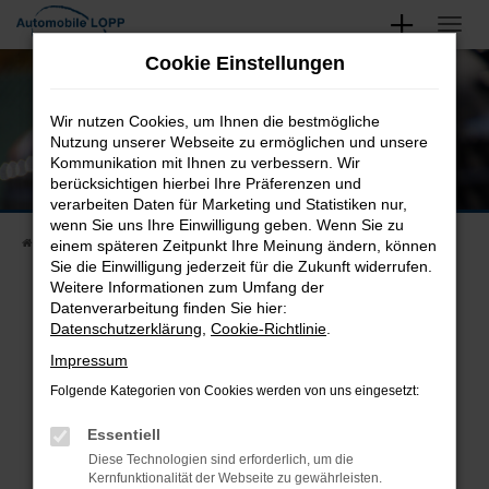
Zum
Hauptinhalt
Unsere Neu- und Gebrauchtwagen
Cookie Einstellungen
springen
Finden Sie Ihren Nächsten
Wir nutzen Cookies, um Ihnen die bestmögliche
Nutzung unserer Webseite zu ermöglichen und unsere
Kommunikation mit Ihnen zu verbessern. Wir
berücksichtigen hierbei Ihre Präferenzen und
verarbeiten Daten für Marketing und Statistiken nur,
wenn Sie uns Ihre Einwilligung geben. Wenn Sie zu
Startseite
Fahrzeugangebote
Fahrzeugsuche
einem späteren Zeitpunkt Ihre Meinung ändern, können
Sie die Einwilligung jederzeit für die Zukunft widerrufen.
Weitere Informationen zum Umfang der
Datenverarbeitung finden Sie hier:
Datenschutzerklärung
,
Cookie-Richtlinie
.
Fehler: Network Error
Impressum
Beim Laden ist ein Fehler aufgetreten.
Folgende Kategorien von Cookies werden von uns eingesetzt:
Hier sind ein paar Tipps, die dir helfen können:
Essentiell
Überprüfe deine Firewall und deine
Diese Technologien sind erforderlich, um die
Internetverbindung.
Kernfunktionalität der Webseite zu gewährleisten.